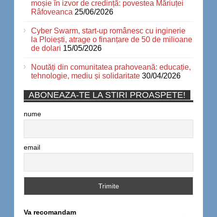
moșie în izvor de credință: povestea Măriuței
Râfoveanca
25/06/2026
Cyber Swarm, start-up românesc cu inginerie
la Ploiești, atrage o finanțare de 50 de milioane
de dolari
15/05/2026
Noutăți din comunitatea prahoveană: educație,
tehnologie, mediu și solidaritate
30/04/2026
ABONEAZA-TE LA STIRI PROASPETE!
nume
email
Va recomandam