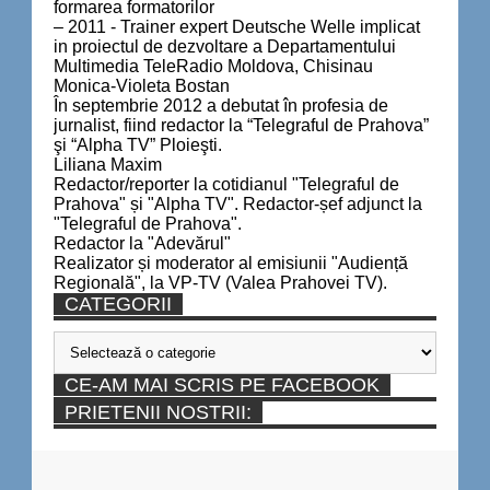
formarea formatorilor
– 2011 - Trainer expert Deutsche Welle implicat
in proiectul de dezvoltare a Departamentului
Multimedia TeleRadio Moldova, Chisinau
Monica-Violeta Bostan
În septembrie 2012 a debutat în profesia de
jurnalist, fiind redactor la “Telegraful de Prahova”
şi “Alpha TV” Ploieşti.
Liliana Maxim
Redactor/reporter la cotidianul "Telegraful de
Prahova" și "Alpha TV". Redactor-șef adjunct la
"Telegraful de Prahova".
Redactor la "Adevărul"
Realizator și moderator al emisiunii "Audiență
Regională", la VP-TV (Valea Prahovei TV).
CATEGORII
Categorii
CE-AM MAI SCRIS PE FACEBOOK
PRIETENII NOSTRII: