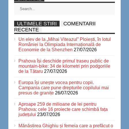
ULTIMELE STIRI
COMENTARII
RECENTE
Un elev de la „Mihai Viteazul” Ploiești, în lotul
României la Olimpiada Internațională de
Economie de la Shenzhen
27/07/2026
Prahova își deschide primul traseu public de
mountain-bike: 34 de kilometri prin podgoriile
de la Tătaru
27/07/2026
Europa își unește vocea pentru copii.
Campania care pune drepturile copilului mai
presus de granițe
26/07/2026
Aproape 259 de milioane de lei pentru
Prahova: cele 16 proiecte care schimbă fața
județului
23/07/2026
Mănăstirea Ghighiu și femeia care a prefăcut o