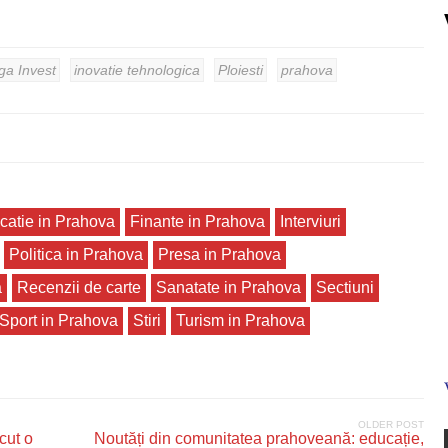
ga Invest
inovatie tehnologica
Ploiesti
prahova
catie in Prahova
Finante in Prahova
Interviuri
Politica in Prahova
Presa in Prahova
a
Recenzii de carte
Sanatate in Prahova
Sectiuni
Sport in Prahova
Stiri
Turism in Prahova
OLDER POST
cut o
Noutăți din comunitatea prahoveană: educație,