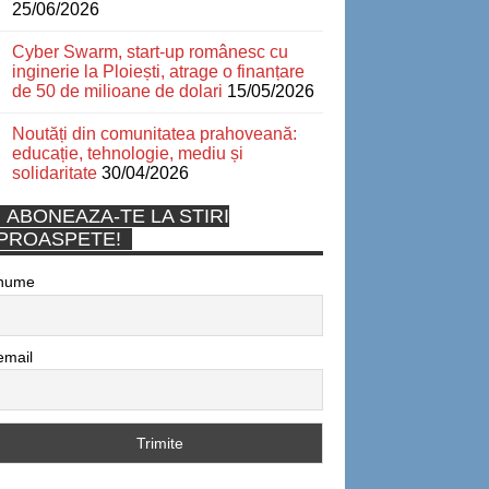
25/06/2026
Cyber Swarm, start-up românesc cu
inginerie la Ploiești, atrage o finanțare
de 50 de milioane de dolari
15/05/2026
Noutăți din comunitatea prahoveană:
educație, tehnologie, mediu și
solidaritate
30/04/2026
ABONEAZA-TE LA STIRI
PROASPETE!
nume
email