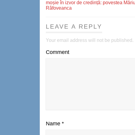
moșie în izvor de credință: povestea Măriu
Râfoveanca
LEAVE A REPLY
Your email address will not be published.
Comment
Name
*