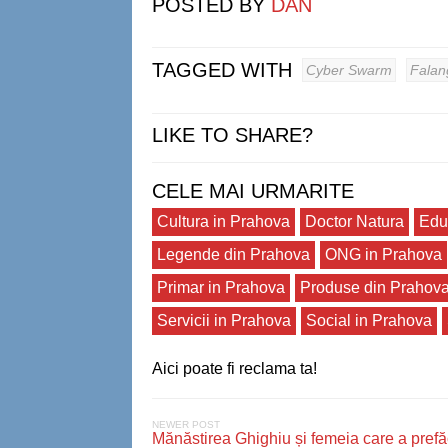
POSTED BY
DAN
TAGGED WITH
Cyber Swarm
Falan
LIKE TO SHARE?
CELE MAI URMARITE
Cultura in Prahova
Doctor Natura
Edu
Legende din Prahova
ONG in Prahova
Primar in Prahova
Produse din Prahov
Servicii in Prahova
Social in Prahova
Aici poate fi reclama ta!
NEWER POST
Mănăstirea Ghighiu și femeia care a prefă