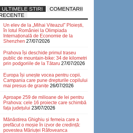
ULTIMELE STIRI
COMENTARII
RECENTE
Un elev de la „Mihai Viteazul” Ploiești,
în lotul României la Olimpiada
Internațională de Economie de la
Shenzhen
27/07/2026
Prahova își deschide primul traseu
public de mountain-bike: 34 de kilometri
prin podgoriile de la Tătaru
27/07/2026
Europa își unește vocea pentru copii.
Campania care pune drepturile copilului
mai presus de granițe
26/07/2026
Aproape 259 de milioane de lei pentru
Prahova: cele 16 proiecte care schimbă
fața județului
23/07/2026
Mănăstirea Ghighiu și femeia care a
prefăcut o moșie în izvor de credință:
povestea Măriuței Râfoveanca