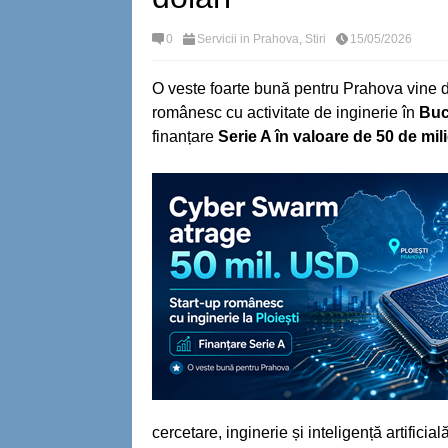
0
Servicii in Prahova
,
Stiri
15/05/2026
O veste foarte bună pentru Prahova vine d
românesc cu activitate de inginerie în
Bucu
finanțare
Serie A în valoare de 50 de mil
cercetare, inginerie și inteligență artificial