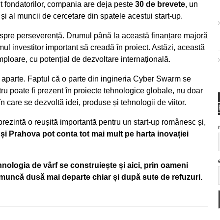
it fondatorilor, compania are deja peste
30 de brevete
, un
 și al muncii de cercetare din spatele acestui start-up.
spre perseverență. Drumul până la această finanțare majoră
imul investitor important să creadă în proiect. Astăzi, această
mploare, cu potențial de dezvoltare internațională.
 aparte. Faptul că o parte din ingineria Cyber Swarm se
ru poate fi prezent în proiecte tehnologice globale, nu doar
 în care se dezvoltă idei, produse și tehnologii de viitor.
rezintă o reușită importantă pentru un start-up românesc și,
 și Prahova pot conta tot mai mult pe harta inovației
nologia de vârf se construiește și aici, prin oameni
n muncă dusă mai departe chiar și după sute de refuzuri.