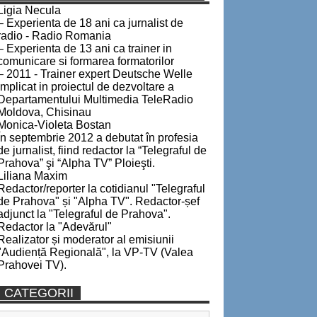
Ligia Necula
– Experienta de 18 ani ca jurnalist de
radio - Radio Romania
– Experienta de 13 ani ca trainer in
comunicare si formarea formatorilor
– 2011 - Trainer expert Deutsche Welle
implicat in proiectul de dezvoltare a
Departamentului Multimedia TeleRadio
Moldova, Chisinau
Monica-Violeta Bostan
În septembrie 2012 a debutat în profesia
de jurnalist, fiind redactor la “Telegraful de
Prahova” şi “Alpha TV” Ploieşti.
Liliana Maxim
Redactor/reporter la cotidianul "Telegraful
de Prahova" și "Alpha TV". Redactor-șef
adjunct la "Telegraful de Prahova".
Redactor la "Adevărul"
Realizator și moderator al emisiunii
"Audiență Regională", la VP-TV (Valea
Prahovei TV).
CATEGORII
Categorii