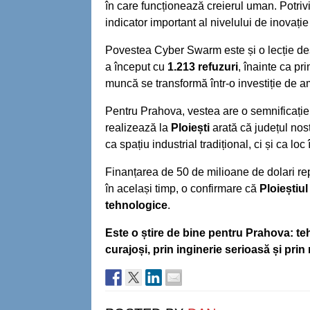
în care funcționează creierul uman. Potriv
indicator important al nivelului de inovație
Povestea Cyber Swarm este și o lecție de
a început cu
1.213 refuzuri
, înainte ca pr
muncă se transformă într-o investiție de a
Pentru Prahova, vestea are o semnificație
realizează la
Ploiești
arată că județul nost
ca spațiu industrial tradițional, ci și ca loc
Finanțarea de 50 de milioane de dolari rep
în același timp, o confirmare că
Ploieștiul
tehnologice
.
Este o știre de bine pentru Prahova: teh
curajoși, prin inginerie serioasă și pri