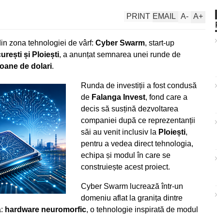
PRINT
EMAIL
A
-
A
+
in zona tehnologiei de vârf:
Cyber Swarm
, start-up
rești și Ploiești
, a anunțat semnarea unei runde de
ioane de dolari
.
Runda de investiții a fost condusă
de
Falanga Invest
, fond care a
decis să susțină dezvoltarea
companiei după ce reprezentanții
săi au venit inclusiv la
Ploiești
,
pentru a vedea direct tehnologia,
echipa și modul în care se
construiește acest proiect.
Cyber Swarm lucrează într-un
domeniu aflat la granița dintre
ă:
hardware neuromorfic
, o tehnologie inspirată de modul