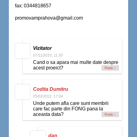
fax: 0344818657
promovamprahova@gmail.com
Vizitator
07/11/2010, 11:30
Cand o sa apara mai multe date despre
acest proeict?
Reply
↓
Codita Dumitru
05/02/2011, 17:04
Unde putem afla care sunt membrii
care fac parte din FONG pana la
aceasta data?
Reply
↓
dan