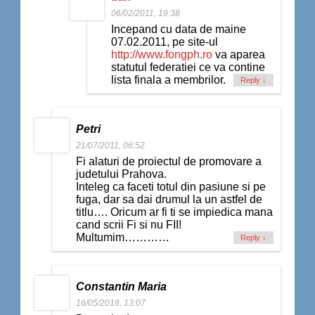
06/02/2011, 19:38
Incepand cu data de maine
07.02.2011, pe site-ul
http://www.fongph.ro
va aparea
statutul federatiei ce va contine
lista finala a membrilor.
Reply
↓
Petri
21/07/2011, 06:52
Fi alaturi de proiectul de promovare a
judetului Prahova.
Inteleg ca faceti totul din pasiune si pe
fuga, dar sa dai drumul la un astfel de
titlu…. Oricum ar fi ti se impiedica mana
cand scrii Fi si nu FII!
Multumim…………
Reply
↓
Constantin Maria
16/05/2018, 13:07