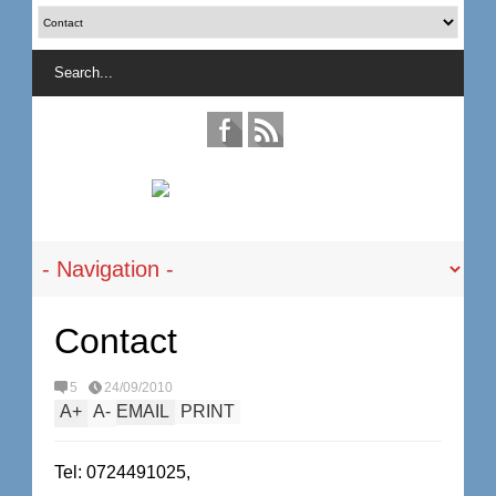
Contact
5
24/09/2010
A
+
A
-
EMAIL
PRINT
Tel: 0724491025,