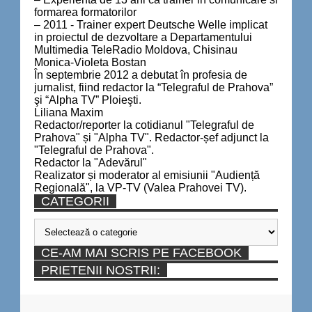
formarea formatorilor
– 2011 - Trainer expert Deutsche Welle implicat
in proiectul de dezvoltare a Departamentului
Multimedia TeleRadio Moldova, Chisinau
Monica-Violeta Bostan
În septembrie 2012 a debutat în profesia de
jurnalist, fiind redactor la “Telegraful de Prahova”
şi “Alpha TV” Ploieşti.
Liliana Maxim
Redactor/reporter la cotidianul "Telegraful de
Prahova" și "Alpha TV". Redactor-șef adjunct la
"Telegraful de Prahova".
Redactor la "Adevărul"
Realizator și moderator al emisiunii "Audiență
Regională", la VP-TV (Valea Prahovei TV).
CATEGORII
Categorii
CE-AM MAI SCRIS PE FACEBOOK
PRIETENII NOSTRII: