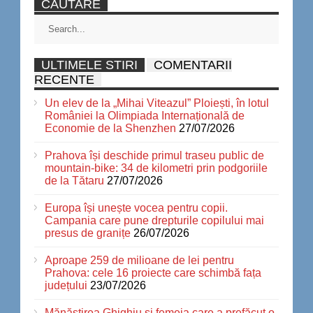
CAUTARE
ULTIMELE STIRI
COMENTARII
RECENTE
Un elev de la „Mihai Viteazul” Ploiești, în lotul
României la Olimpiada Internațională de
Economie de la Shenzhen
27/07/2026
Prahova își deschide primul traseu public de
mountain-bike: 34 de kilometri prin podgoriile
de la Tătaru
27/07/2026
Europa își unește vocea pentru copii.
Campania care pune drepturile copilului mai
presus de granițe
26/07/2026
Aproape 259 de milioane de lei pentru
Prahova: cele 16 proiecte care schimbă fața
județului
23/07/2026
Mănăstirea Ghighiu și femeia care a prefăcut o