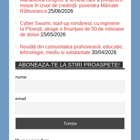
moșie în izvor de credință: povestea Măriuței
Râfoveanca
25/06/2026
Cyber Swarm, start-up românesc cu inginerie
la Ploiești, atrage o finanțare de 50 de milioane
de dolari
15/05/2026
Noutăți din comunitatea prahoveană: educație,
tehnologie, mediu și solidaritate
30/04/2026
ABONEAZA-TE LA STIRI PROASPETE!
nume
email