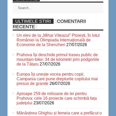
ULTIMELE STIRI
COMENTARII
RECENTE
Un elev de la „Mihai Viteazul” Ploiești, în lotul
României la Olimpiada Internațională de
Economie de la Shenzhen
27/07/2026
Prahova își deschide primul traseu public de
mountain-bike: 34 de kilometri prin podgoriile
de la Tătaru
27/07/2026
Europa își unește vocea pentru copii.
Campania care pune drepturile copilului mai
presus de granițe
26/07/2026
Aproape 259 de milioane de lei pentru
Prahova: cele 16 proiecte care schimbă fața
județului
23/07/2026
Mănăstirea Ghighiu și femeia care a prefăcut o