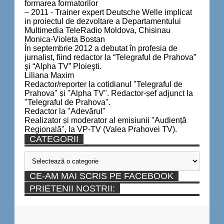
formarea formatorilor
– 2011 - Trainer expert Deutsche Welle implicat
in proiectul de dezvoltare a Departamentului
Multimedia TeleRadio Moldova, Chisinau
Monica-Violeta Bostan
În septembrie 2012 a debutat în profesia de
jurnalist, fiind redactor la “Telegraful de Prahova”
şi “Alpha TV” Ploieşti.
Liliana Maxim
Redactor/reporter la cotidianul "Telegraful de
Prahova" și "Alpha TV". Redactor-șef adjunct la
"Telegraful de Prahova".
Redactor la "Adevărul"
Realizator și moderator al emisiunii "Audiență
Regională", la VP-TV (Valea Prahovei TV).
CATEGORII
Categorii
CE-AM MAI SCRIS PE FACEBOOK
PRIETENII NOSTRII: