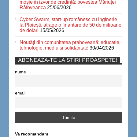
moșie în izvor de credință: povestea Măriuței
Râfoveanca
25/06/2026
Cyber Swarm, start-up românesc cu inginerie
la Ploiești, atrage o finanțare de 50 de milioane
de dolari
15/05/2026
Noutăți din comunitatea prahoveană: educație,
tehnologie, mediu și solidaritate
30/04/2026
ABONEAZA-TE LA STIRI PROASPETE!
nume
email
Va recomandam