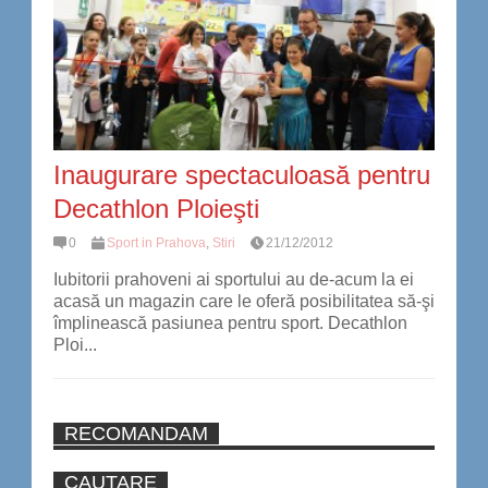
Inaugurare spectaculoasă pentru
Decathlon Ploieşti
0
Sport in Prahova
,
Stiri
21/12/2012
Iubitorii prahoveni ai sportului au de-acum la ei
acasă un magazin care le oferă posibilitatea să-şi
împlinească pasiunea pentru sport. Decathlon
Ploi...
RECOMANDAM
CAUTARE