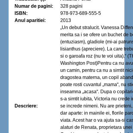
Numar de pagini:
328 pagini
ISBN:
978-973-689-555-5
Anul aparitiei:
2013
„Un debut stralucit. Vanessa Diff
merita sa i se ofere un buchet de 
(entuziasm), gladiole (mi-ai patruns
lisianthus (apreciere). La care tre
si o garoafa roz (nu te voi uita).“ (
Washington Post)Pentru ca nu avut
un camin, pentru ca nu a simtit nic
dragostea materna, un copil aban
poate rosti cuvantul „mama“, nu sti
inseamna „acasa“. Dupa o copilari
s-a simtit iubita, Victoria nu crede 
Descriere:
se increde nimeni. Nu are prieteni,
dar aparte: in mainile ei, florile pa
viata. Acest har o va ajuta sa-si cas
alaturi de Renata, proprietara unei f