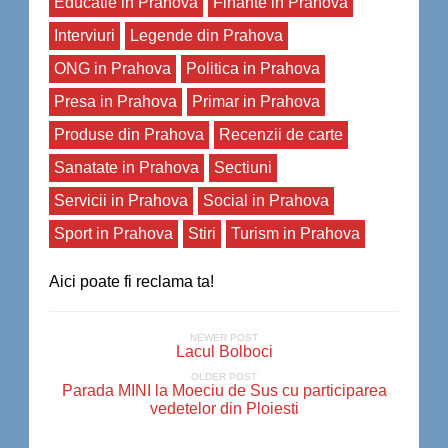
Educatie in Prahova
Finante in Prahova
Interviuri
Legende din Prahova
ONG in Prahova
Politica in Prahova
Presa in Prahova
Primar in Prahova
Produse din Prahova
Recenzii de carte
Sanatate in Prahova
Sectiuni
Servicii in Prahova
Social in Prahova
Sport in Prahova
Stiri
Turism in Prahova
Aici poate fi reclama ta!
NEWER POST
Lacul Bolboci
OLDER POST
Parada MINI la Moeciu de Sus cu participarea
vedetelor din Ploiesti