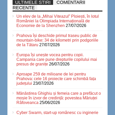
ULTIMELE STIRI
COMENTARII
RECENTE
Un elev de la „Mihai Viteazul” Ploiești, în lotul
României la Olimpiada Internațională de
Economie de la Shenzhen
27/07/2026
Prahova își deschide primul traseu public de
mountain-bike: 34 de kilometri prin podgoriile
de la Tătaru
27/07/2026
Europa își unește vocea pentru copii.
Campania care pune drepturile copilului mai
presus de granițe
26/07/2026
Aproape 259 de milioane de lei pentru
Prahova: cele 16 proiecte care schimbă fața
județului
23/07/2026
Mănăstirea Ghighiu și femeia care a prefăcut o
moșie în izvor de credință: povestea Măriuței
Râfoveanca
25/06/2026
Cyber Swarm, start-up românesc cu inginerie