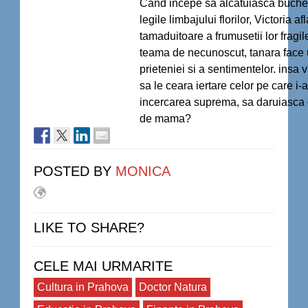
Cand incepe sa alcatuiasca buch
legile limbajului florilor, Victoria a
tamaduitoare a frumusetii lor fragile
teama de necunoscut, tanara face 
prieteniei si a sentimentelor. insa 
sa le ceara iertare celor pe care i-a 
incercarea suprema, sa daruiasca
de mama?
POSTED BY
MONICA
LIKE TO SHARE?
CELE MAI URMARITE
Cultura in Prahova
Doctor Natura