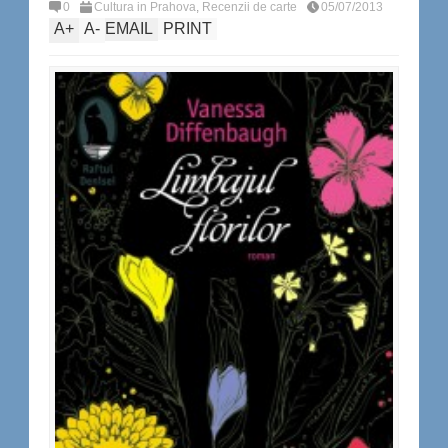
0
Cultura in Prahova
,
Recenzii de carte
05/07/2013
A
+
A
-
EMAIL
PRINT