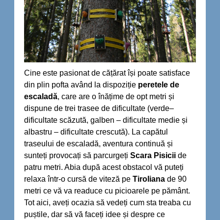
Cine este pasionat de cățărat își poate satisface
din plin pofta având la dispoziție
peretele de
escaladă
, care are o înățime de opt metri și
dispune de trei trasee de dificultate (verde–
dificultate scăzută, galben – dificultate medie și
albastru – dificultate crescută). La capătul
traseului de escaladă, aventura continuă și
sunteți provocați să parcurgeți
Scara Pisicii
de
patru metri. Abia după acest obstacol vă puteți
relaxa într-o cursă de viteză pe
Tiroliana
de 90
metri ce vă va readuce cu picioarele pe pământ.
Tot aici, aveți ocazia să vedeți cum sta treaba cu
puștile, dar să vă faceți idee și despre ce