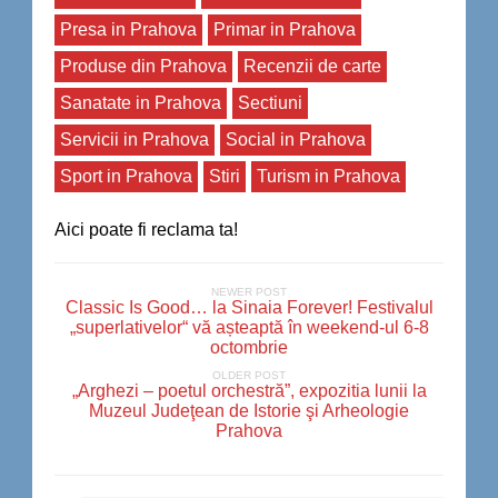
Presa in Prahova
Primar in Prahova
Produse din Prahova
Recenzii de carte
Sanatate in Prahova
Sectiuni
Servicii in Prahova
Social in Prahova
Sport in Prahova
Stiri
Turism in Prahova
Aici poate fi reclama ta!
NEWER POST
Classic Is Good… la Sinaia Forever! Festivalul
„superlativelor“ vă așteaptă în weekend-ul 6-8
octombrie
OLDER POST
„Arghezi – poetul orchestră”, expozitia lunii la
Muzeul Judeţean de Istorie şi Arheologie
Prahova