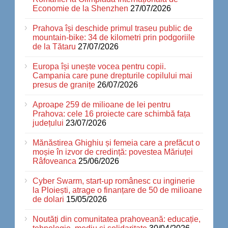
Economie de la Shenzhen
27/07/2026
Prahova își deschide primul traseu public de
mountain-bike: 34 de kilometri prin podgoriile
de la Tătaru
27/07/2026
Europa își unește vocea pentru copii.
Campania care pune drepturile copilului mai
presus de granițe
26/07/2026
Aproape 259 de milioane de lei pentru
Prahova: cele 16 proiecte care schimbă fața
județului
23/07/2026
Mănăstirea Ghighiu și femeia care a prefăcut o
moșie în izvor de credință: povestea Măriuței
Râfoveanca
25/06/2026
Cyber Swarm, start-up românesc cu inginerie
la Ploiești, atrage o finanțare de 50 de milioane
de dolari
15/05/2026
Noutăți din comunitatea prahoveană: educație,