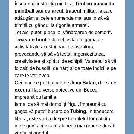
înseamnă instrucția militară.
Tirul cu pușca de
paintball sau cu arcul
,
traseul militar
, la care
adăugăm și cele enumerate mai sus, o să vă
trimită cu gândul la rigorile armatei.
Tot aici puteți pleca la „vânătoarea de comori“.
Treasure hunt
este nelipsită din gama de
activități ale acestui parc de aventură,
provocându-vă să vă testați ingeniozitatea,
creativitatea și spiritul de echipă. Va trebui să vă
folosiți de busolă, de hărți și de toate indiciile pe
care le veți avea.
Cei mari se pot bucura de
Jeep Safari
, dar și de
excursii
la diverse obiective din Bucegi
împreună cu familia.
Iarna, ca să mai domoliți frigul, împreună cu
gașca vă puteți bucura de
Tubing
. În traducere
liberă, este vorba despre trenulețul format din
inele gonflabile care alunecă mai repede decât
vântul și gândul.