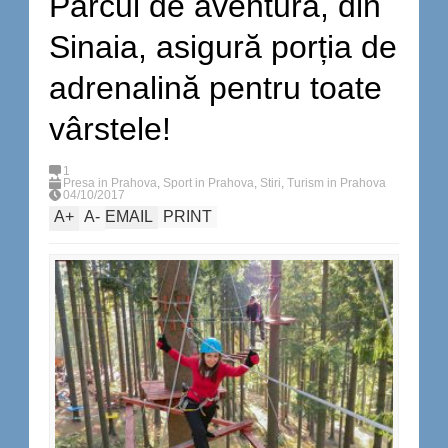
Parcul de aventură, din
Sinaia, asigură porția de
adrenalină pentru toate
vârstele!
1
Presa in Prahova
,
Sport in Prahova
,
Stiri
,
Turism in Prahova
04/10/2017
A
+
A
-
EMAIL
PRINT