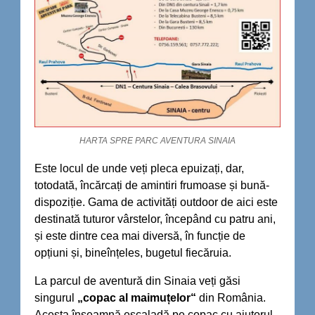
HARTA SPRE PARC AVENTURA SINAIA
Este locul de unde veți pleca epuizați, dar,
totodată, încărcați de amintiri frumoase și bună-
dispoziție. Gama de activități outdoor de aici este
destinată tuturor vârstelor, începând cu patru ani,
și este dintre cea mai diversă, în funcție de
opțiuni și, bineînțeles, bugetul fiecăruia.
La parcul de aventură din Sinaia veți găsi
singurul
„copac al maimuțelor“
din România.
Acesta înseamnă escaladă pe copac cu ajutorul