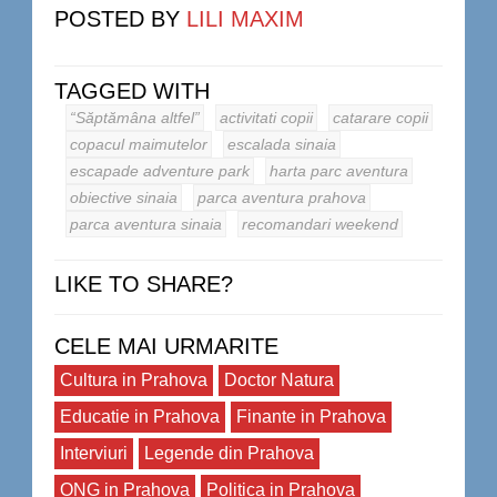
POSTED BY
LILI MAXIM
TAGGED WITH
“Săptămâna altfel”
activitati copii
catarare copii
copacul maimutelor
escalada sinaia
escapade adventure park
harta parc aventura
obiective sinaia
parca aventura prahova
parca aventura sinaia
recomandari weekend
LIKE TO SHARE?
CELE MAI URMARITE
Cultura in Prahova
Doctor Natura
Educatie in Prahova
Finante in Prahova
Interviuri
Legende din Prahova
ONG in Prahova
Politica in Prahova