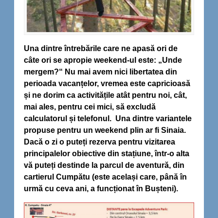
Una dintre întrebările care ne apasă ori de
câte ori se apropie weekend-ul este: „Unde
mergem?“ Nu mai avem nici libertatea din
perioada vacanțelor, vremea este capricioasă
și ne dorim ca activitățile atât pentru noi, cât,
mai ales, pentru cei mici, să excludă
calculatorul și telefonul. Una dintre variantele
propuse pentru un weekend plin ar fi Sinaia.
Dacă o zi o puteți rezerva pentru vizitarea
principalelor obiective din stațiune, într-o alta
vă puteți destinde la parcul de aventură, din
cartierul Cumpătu (este același care, până în
urmă cu ceva ani, a funcționat în Bușteni).