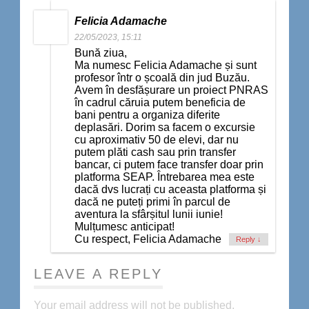
Felicia Adamache
22/05/2023, 15:11
Bună ziua,
Ma numesc Felicia Adamache și sunt
profesor într o școală din jud Buzău.
Avem în desfășurare un proiect PNRAS
în cadrul căruia putem beneficia de
bani pentru a organiza diferite
deplasări. Dorim sa facem o excursie
cu aproximativ 50 de elevi, dar nu
putem plăti cash sau prin transfer
bancar, ci putem face transfer doar prin
platforma SEAP. Întrebarea mea este
dacă dvs lucrați cu aceasta platforma și
dacă ne puteți primi în parcul de
aventura la sfârșitul lunii iunie!
Mulțumesc anticipat!
Cu respect, Felicia Adamache
Reply
↓
LEAVE A REPLY
Your email address will not be published.