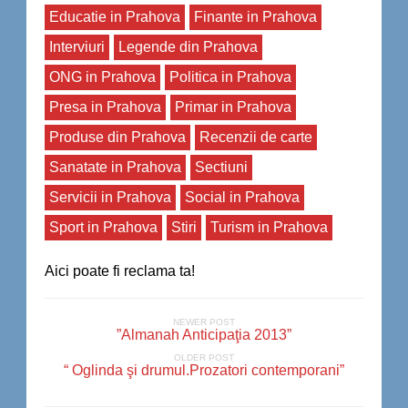
Educatie in Prahova
Finante in Prahova
Interviuri
Legende din Prahova
ONG in Prahova
Politica in Prahova
Presa in Prahova
Primar in Prahova
Produse din Prahova
Recenzii de carte
Sanatate in Prahova
Sectiuni
Servicii in Prahova
Social in Prahova
Sport in Prahova
Stiri
Turism in Prahova
Aici poate fi reclama ta!
NEWER POST
”Almanah Anticipaţia 2013”
OLDER POST
“ Oglinda şi drumul.Prozatori contemporani”