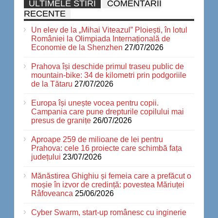
ULTIMELE STIRI
COMENTARII
RECENTE
Un elev de la „Mihai Viteazul” Ploiești, în lotul
României la Olimpiada Internațională de
Economie de la Shenzhen
27/07/2026
Prahova își deschide primul traseu public de
mountain-bike: 34 de kilometri prin podgoriile
de la Tătaru
27/07/2026
Europa își unește vocea pentru copii.
Campania care pune drepturile copilului mai
presus de granițe
26/07/2026
Aproape 259 de milioane de lei pentru
Prahova: cele 16 proiecte care schimbă fața
județului
23/07/2026
Mănăstirea Ghighiu și femeia care a prefăcut o
moșie în izvor de credință: povestea Măriuței
Râfoveanca
25/06/2026
Cyber Swarm, start-up românesc cu inginerie