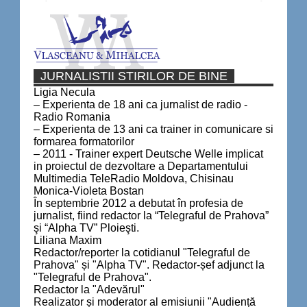
JURNALISTII STIRILOR DE BINE
Ligia Necula
– Experienta de 18 ani ca jurnalist de radio -
Radio Romania
– Experienta de 13 ani ca trainer in comunicare si
formarea formatorilor
– 2011 - Trainer expert Deutsche Welle implicat
in proiectul de dezvoltare a Departamentului
Multimedia TeleRadio Moldova, Chisinau
Monica-Violeta Bostan
În septembrie 2012 a debutat în profesia de
jurnalist, fiind redactor la “Telegraful de Prahova”
şi “Alpha TV” Ploieşti.
Liliana Maxim
Redactor/reporter la cotidianul "Telegraful de
Prahova" și "Alpha TV". Redactor-șef adjunct la
"Telegraful de Prahova".
Redactor la "Adevărul"
Realizator și moderator al emisiunii "Audiență