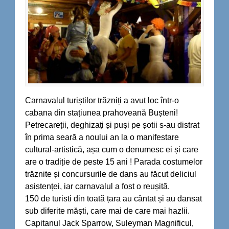
Carnavalul turiștilor trăzniți a avut loc într-o
cabana din stațiunea prahoveană Bușteni!
Petrecareții, deghizați și puși pe șotii s-au distrat
în prima seară a noului an la o manifestare
cultural-artistică, așa cum o denumesc ei și care
are o tradiție de peste 15 ani ! Parada costumelor
trăznite și concursurile de dans au făcut deliciul
asistenței, iar carnavalul a fost o reușită.
150 de turisti din toată țara au cântat și au dansat
sub diferite măști, care mai de care mai hazlii.
Capitanul Jack Sparrow, Suleyman Magnificul,