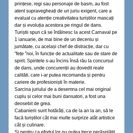
prințese, regi sau personaje de basm, au fost
atent supravegheați de un juriu exigent, care a
evaluat cu atenție creativitatea turiștilor mascați
dar și evoluția acestora pe ringul de dans.
Turiștii spun că se întâlnesc la acest Carnaval pe
1 ianuarie, de mai bine de un deceniu și
jumătate, cu același chef de distracție, dar cu
”fețe ”noi, în funcție de actualitate sau de stare de
spirit. Spiritele s-au încins însă rău la concursul
de dans, unde concurenții au dovedit reale
calităti, care i-ar putea recomanda și pentru
cariere de profesioniști în materie.
Sarcina juriului de a desemna cel mai original
cuplu și celor mai buni dansatori, a fost una
deosebit de grea.
Cabanierii sunt hotărâți, ca de la an la an, să le
facă turiștilor cât mai multe surprize atât artistice
cât și culinare.
Și pentru ca efortul lor nu putea trece nerăsplătit,