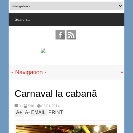
Carnaval la cabană
0
Stiri
02/01/2014
A
+
A
-
EMAIL
PRINT