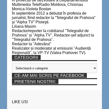
in proiectul de dezvoltare a Departamentului
Multimedia TeleRadio Moldova, Chisinau
Monica-Violeta Bostan
În septembrie 2012 a debutat în profesia de
jurnalist, fiind redactor la “Telegraful de Prahova”
şi “Alpha TV” Ploieşti.
Liliana Maxim
Redactor/reporter la cotidianul "Telegraful de
Prahova" și "Alpha TV". Redactor-șef adjunct la
"Telegraful de Prahova".
Redactor la "Adevărul"
Realizator și moderator al emisiunii "Audiență
Regională", la VP-TV (Valea Prahovei TV).
CATEGORII
Categorii
CE-AM MAI SCRIS PE FACEBOOK
PRIETENII NOSTRII:
LIKE US!