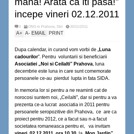
mana! Arata ca iti pasa!”
incepe vineri 02.12.2011
0
ONG in Prahova
,
Stiri
30/11/2011
A
+
A
-
EMAIL
PRINT
Dupa calendar, in curand vom vorbi de „
Luna
cadourilor
”. Pentru voluntarii si beneficiarii
Asociatiei „Noi si Ceilalti” Prahova
, luna
decembrie este luna in care sunt comemorate
persoanele ce-au pierdut lupta in fata SIDA.
In memoria lor si pentru a ne reaminti cat de
norocosi suntem noi, „Ceilalti”, dar si pentru a va
prezenta ce-a lucrat asociatia in 2011 pentru
persoanele seropozitive din Prahova, ce are ca
proiect pentru 2012, ce a facut sau n-a facut
societatea romaneasca pentru ei, va invitam
vineri,
02.12.2011, ora 10.30,
la „
Mon Jardin”