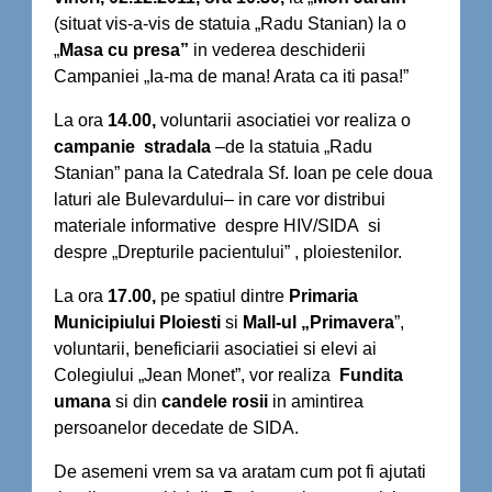
(situat vis-a-vis de statuia „Radu Stanian) la o
„
Masa cu
presa”
in vederea deschiderii
Campaniei „Ia-ma de mana! Arata ca iti pasa!”
La ora
14.00,
voluntarii asociatiei vor realiza o
campanie stradala
–de la statuia „Radu
Stanian” pana la Catedrala Sf. Ioan pe cele doua
laturi ale Bulevardului– in care vor distribui
materiale informative despre HIV/SIDA si
despre „Drepturile pacientului” , ploiestenilor.
La ora
17.00,
pe spatiul dintre
Primaria
Municipiului Ploiesti
si
Mall-ul „Primavera
”,
voluntarii, beneficiarii asociatiei si elevi ai
Colegiului „Jean Monet”, vor realiza
Fundita
umana
si din
candele rosii
in amintirea
persoanelor decedate de SIDA.
De asemeni vrem sa va aratam cum pot fi ajutati