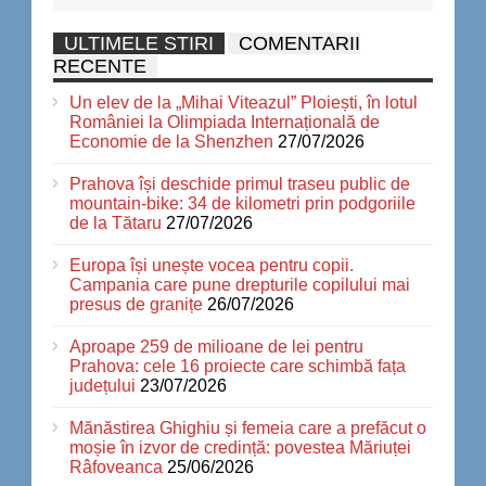
ULTIMELE STIRI
COMENTARII
RECENTE
Un elev de la „Mihai Viteazul” Ploiești, în lotul
României la Olimpiada Internațională de
Economie de la Shenzhen
27/07/2026
Prahova își deschide primul traseu public de
mountain-bike: 34 de kilometri prin podgoriile
de la Tătaru
27/07/2026
Europa își unește vocea pentru copii.
Campania care pune drepturile copilului mai
presus de granițe
26/07/2026
Aproape 259 de milioane de lei pentru
Prahova: cele 16 proiecte care schimbă fața
județului
23/07/2026
Mănăstirea Ghighiu și femeia care a prefăcut o
moșie în izvor de credință: povestea Măriuței
Râfoveanca
25/06/2026