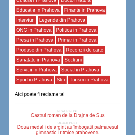
Cultura in Prahova
Doctor Natura
Educatie in Prahova
Finante in Prahova
Interviuri
Legende din Prahova
ONG in Prahova
Politica in Prahova
Presa in Prahova
Primar in Prahova
Produse din Prahova
Recenzii de carte
Sanatate in Prahova
Sectiuni
Servicii in Prahova
Social in Prahova
Sport in Prahova
Stiri
Turism in Prahova
Aici poate fi reclama ta!
NEWER POST
Castrul roman de la Drajna de Sus
OLDER POST
Doua medalii de argint au îmbogatit palmaresul
gimnasticii ritmice prahovene.