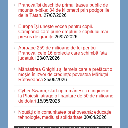
Prahova își deschide primul traseu public de
mountain-bike: 34 de kilometri prin podgoriile
de la Tătaru
27/07/2026
Europa își unește vocea pentru copii.
Campania care pune drepturile copilului mai
presus de granițe
26/07/2026
Aproape 259 de milioane de lei pentru
Prahova: cele 16 proiecte care schimbă fața
județului
23/07/2026
Mănăstirea Ghighiu și femeia care a prefăcut o
moșie în izvor de credință: povestea Măriuței
Râfoveanca
25/06/2026
Cyber Swarm, start-up românesc cu inginerie
la Ploiești, atrage o finanțare de 50 de milioane
de dolari
15/05/2026
Noutăți din comunitatea prahoveană: educație,
tehnologie, mediu și solidaritate
30/04/2026