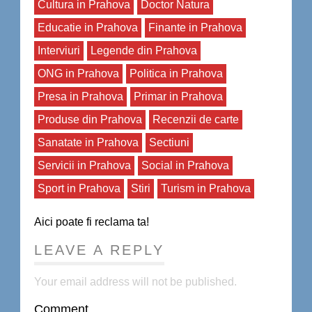
Cultura in Prahova
Doctor Natura
Educatie in Prahova
Finante in Prahova
Interviuri
Legende din Prahova
ONG in Prahova
Politica in Prahova
Presa in Prahova
Primar in Prahova
Produse din Prahova
Recenzii de carte
Sanatate in Prahova
Sectiuni
Servicii in Prahova
Social in Prahova
Sport in Prahova
Stiri
Turism in Prahova
Aici poate fi reclama ta!
LEAVE A REPLY
Your email address will not be published.
Comment