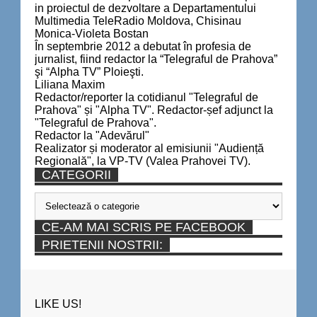
in proiectul de dezvoltare a Departamentului
Multimedia TeleRadio Moldova, Chisinau
Monica-Violeta Bostan
În septembrie 2012 a debutat în profesia de
jurnalist, fiind redactor la “Telegraful de Prahova”
şi “Alpha TV” Ploieşti.
Liliana Maxim
Redactor/reporter la cotidianul "Telegraful de
Prahova" și "Alpha TV". Redactor-șef adjunct la
"Telegraful de Prahova".
Redactor la "Adevărul"
Realizator și moderator al emisiunii "Audiență
Regională", la VP-TV (Valea Prahovei TV).
CATEGORII
Categorii
CE-AM MAI SCRIS PE FACEBOOK
PRIETENII NOSTRII:
LIKE US!