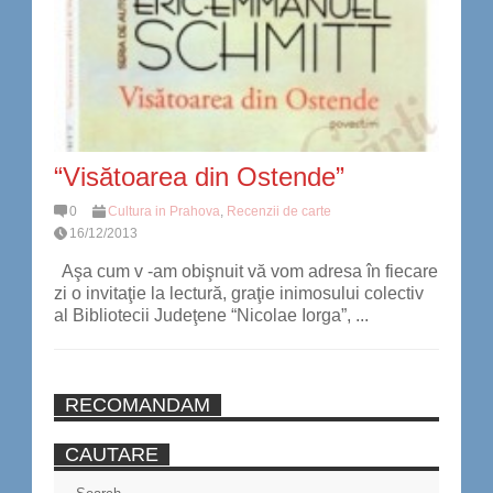
“Visătoarea din Ostende”
0
Cultura in Prahova
,
Recenzii de carte
16/12/2013
Aşa cum v -am obişnuit vă vom adresa în fiecare
zi o invitaţie la lectură, graţie inimosului colectiv
al Bibliotecii Judeţene “Nicolae Iorga”, ...
RECOMANDAM
CAUTARE