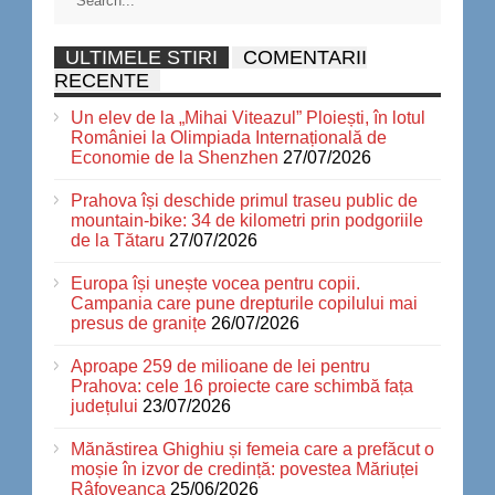
ULTIMELE STIRI
COMENTARII
RECENTE
Un elev de la „Mihai Viteazul” Ploiești, în lotul
României la Olimpiada Internațională de
Economie de la Shenzhen
27/07/2026
Prahova își deschide primul traseu public de
mountain-bike: 34 de kilometri prin podgoriile
de la Tătaru
27/07/2026
Europa își unește vocea pentru copii.
Campania care pune drepturile copilului mai
presus de granițe
26/07/2026
Aproape 259 de milioane de lei pentru
Prahova: cele 16 proiecte care schimbă fața
județului
23/07/2026
Mănăstirea Ghighiu și femeia care a prefăcut o
moșie în izvor de credință: povestea Măriuței
Râfoveanca
25/06/2026