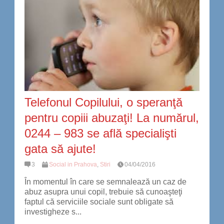
Telefonul Copilului, o speranţă
pentru copiii abuzaţi! La numărul,
0244 – 983 se află specialişti
gata să ajute!
3
Social in Prahova
,
Stiri
04/04/2016
În momentul în care se semnalează un caz de
abuz asupra unui copil, trebuie să cunoaşteţi
faptul că serviciile sociale sunt obligate să
investigheze s...