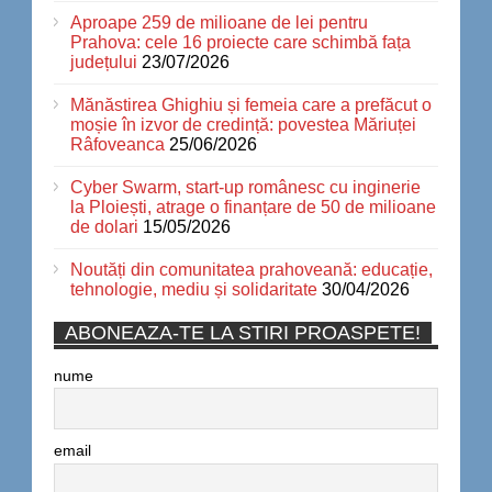
Aproape 259 de milioane de lei pentru
Prahova: cele 16 proiecte care schimbă fața
județului
23/07/2026
Mănăstirea Ghighiu și femeia care a prefăcut o
moșie în izvor de credință: povestea Măriuței
Râfoveanca
25/06/2026
Cyber Swarm, start-up românesc cu inginerie
la Ploiești, atrage o finanțare de 50 de milioane
de dolari
15/05/2026
Noutăți din comunitatea prahoveană: educație,
tehnologie, mediu și solidaritate
30/04/2026
ABONEAZA-TE LA STIRI PROASPETE!
nume
email