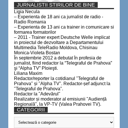
JURNALISTII STIRILOR DE BINE
Ligia Necula
– Experienta de 18 ani ca jurnalist de radio -
Radio Romania
– Experienta de 13 ani ca trainer in comunicare si
formarea formatorilor
– 2011 - Trainer expert Deutsche Welle implicat
in proiectul de dezvoltare a Departamentului
Multimedia TeleRadio Moldova, Chisinau
Monica-Violeta Bostan
În septembrie 2012 a debutat în profesia de
jurnalist, fiind redactor la “Telegraful de Prahova”
şi “Alpha TV” Ploieşti.
Liliana Maxim
Redactor/reporter la cotidianul "Telegraful de
Prahova" și "Alpha TV". Redactor-șef adjunct la
"Telegraful de Prahova".
Redactor la "Adevărul"
Realizator și moderator al emisiunii "Audiență
Regională", la VP-TV (Valea Prahovei TV).
CATEGORII
Categorii