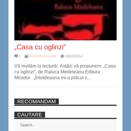
„Casa cu oglinzi”
1
Recenzii de carte
18/02/2014
Vă invităm la lectură! Astăzi vă propunem: „Casa
cu oglinzi”, de Raluca Medeleanu Editura
Mirador „Întotdeauna mi-a plăcut s...
RECOMANDAM
CAUTARE