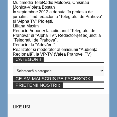
Multimedia TeleRadio Moldova, Chisinau
Monica-Violeta Bostan
În septembrie 2012 a debutat în profesia de
jurnalist, fiind redactor la “Telegraful de Prahova”
şi “Alpha TV” Ploieşti.
Liliana Maxim
Redactor/reporter la cotidianul "Telegraful de
Prahova" și "Alpha TV". Redactor-șef adjunct la
"Telegraful de Prahova".
Redactor la "Adevărul"
Realizator și moderator al emisiunii "Audiență
Regională", la VP-TV (Valea Prahovei TV).
CATEGORII
Categorii
CE-AM MAI SCRIS PE FACEBOOK
PRIETENII NOSTRII:
LIKE US!