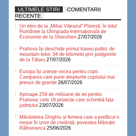
ULTIMELE STIRI
COMENTARII
RECENTE
Un elev de la „Mihai Viteazul” Ploiești, în lotul
României la Olimpiada Internațională de
Economie de la Shenzhen
27/07/2026
Prahova își deschide primul traseu public de
mountain-bike: 34 de kilometri prin podgoriile
de la Tătaru
27/07/2026
Europa își unește vocea pentru copii.
Campania care pune drepturile copilului mai
presus de granițe
26/07/2026
Aproape 259 de milioane de lei pentru
Prahova: cele 16 proiecte care schimbă fața
județului
23/07/2026
Mănăstirea Ghighiu și femeia care a prefăcut o
moșie în izvor de credință: povestea Măriuței
Râfoveanca
25/06/2026