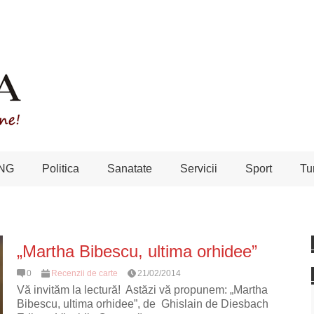
NG
Politica
Sanatate
Servicii
Sport
Tu
„Martha Bibescu, ultima orhidee”
0
Recenzii de carte
21/02/2014
Vă invităm la lectură! Astăzi vă propunem: „Martha
Bibescu, ultima orhidee”, de Ghislain de Diesbach