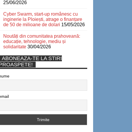
25/06/2026
Cyber Swarm, start-up românesc cu
inginerie la Ploiești, atrage o finanțare
de 50 de milioane de dolari
15/05/2026
Noutăți din comunitatea prahoveană:
educație, tehnologie, mediu și
solidaritate
30/04/2026
ABONEAZA-TE LA STIRI
PROASPETE!
nume
email