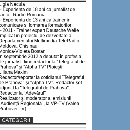
Ligia Necula
– Experienta de 18 ani ca jurnalist de
radio - Radio Romania
– Experienta de 13 ani ca trainer in
comunicare si formarea formatorilor
– 2011 - Trainer expert Deutsche Welle
implicat in proiectul de dezvoltare a
Departamentului Multimedia TeleRadio
Moldova, Chisinau
Monica-Violeta Bostan
În septembrie 2012 a debutat în profesia
de jurnalist, fiind redactor la “Telegraful de
Prahova” şi “Alpha TV” Ploieşti.
Liliana Maxim
Redactor/reporter la cotidianul "Telegraful
de Prahova" și "Alpha TV". Redactor-șef
adjunct la "Telegraful de Prahova".
Redactor la "Adevărul"
Realizator și moderator al emisiunii
"Audiență Regională", la VP-TV (Valea
Prahovei TV).
CATEGORII
Categorii