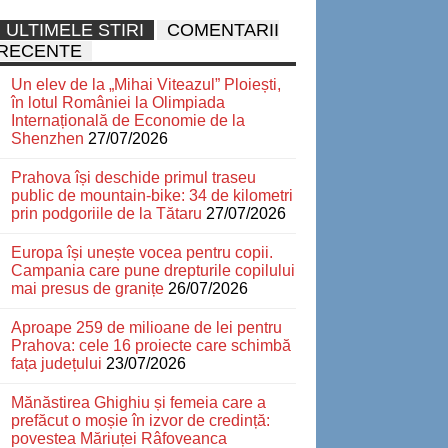
ULTIMELE STIRI
COMENTARII
RECENTE
Un elev de la „Mihai Viteazul” Ploiești,
în lotul României la Olimpiada
Internațională de Economie de la
Shenzhen
27/07/2026
Prahova își deschide primul traseu
public de mountain-bike: 34 de kilometri
prin podgoriile de la Tătaru
27/07/2026
Europa își unește vocea pentru copii.
Campania care pune drepturile copilului
mai presus de granițe
26/07/2026
Aproape 259 de milioane de lei pentru
Prahova: cele 16 proiecte care schimbă
fața județului
23/07/2026
Mănăstirea Ghighiu și femeia care a
prefăcut o moșie în izvor de credință:
povestea Măriuței Râfoveanca