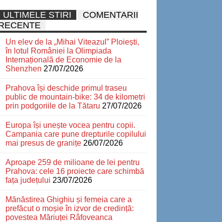
ULTIMELE STIRI
COMENTARII
RECENTE
Un elev de la „Mihai Viteazul” Ploiești,
în lotul României la Olimpiada
Internațională de Economie de la
Shenzhen
27/07/2026
Prahova își deschide primul traseu
public de mountain-bike: 34 de kilometri
prin podgoriile de la Tătaru
27/07/2026
Europa își unește vocea pentru copii.
Campania care pune drepturile copilului
mai presus de granițe
26/07/2026
Aproape 259 de milioane de lei pentru
Prahova: cele 16 proiecte care schimbă
fața județului
23/07/2026
Mănăstirea Ghighiu și femeia care a
prefăcut o moșie în izvor de credință:
povestea Măriuței Râfoveanca