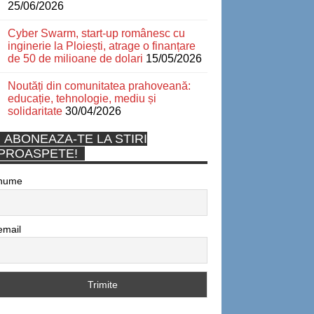
25/06/2026
Cyber Swarm, start-up românesc cu
inginerie la Ploiești, atrage o finanțare
de 50 de milioane de dolari
15/05/2026
Noutăți din comunitatea prahoveană:
educație, tehnologie, mediu și
solidaritate
30/04/2026
ABONEAZA-TE LA STIRI
PROASPETE!
nume
email