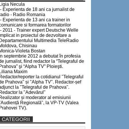
Ligia Necula
– Experienta de 18 ani ca jurnalist de
radio - Radio Romania
– Experienta de 13 ani ca trainer in
comunicare si formarea formatorilor
– 2011 - Trainer expert Deutsche Welle
implicat in proiectul de dezvoltare a
Departamentului Multimedia TeleRadio
Moldova, Chisinau
Monica-Violeta Bostan
În septembrie 2012 a debutat în profesia
de jurnalist, fiind redactor la “Telegraful de
Prahova” şi “Alpha TV” Ploieşti.
Liliana Maxim
Redactor/reporter la cotidianul "Telegraful
de Prahova" și "Alpha TV". Redactor-șef
adjunct la "Telegraful de Prahova".
Redactor la "Adevărul"
Realizator și moderator al emisiunii
"Audiență Regională", la VP-TV (Valea
Prahovei TV).
CATEGORII
Categorii