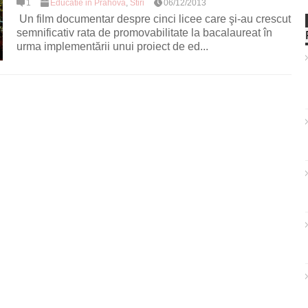
1
Educatie in Prahova
,
Stiri
06/12/2013
Un film documentar despre cinci licee care şi-au crescut
semnificativ rata de promovabilitate la bacalaureat în
urma implementării unui proiect de ed...