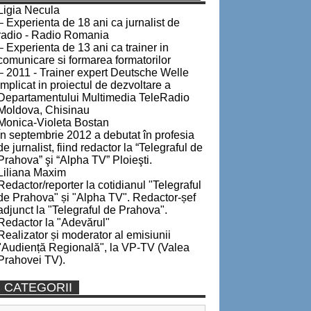
Ligia Necula
– Experienta de 18 ani ca jurnalist de
radio - Radio Romania
– Experienta de 13 ani ca trainer in
comunicare si formarea formatorilor
– 2011 - Trainer expert Deutsche Welle
implicat in proiectul de dezvoltare a
Departamentului Multimedia TeleRadio
Moldova, Chisinau
Monica-Violeta Bostan
În septembrie 2012 a debutat în profesia
de jurnalist, fiind redactor la “Telegraful de
Prahova” şi “Alpha TV” Ploieşti.
Liliana Maxim
Redactor/reporter la cotidianul "Telegraful
de Prahova" și "Alpha TV". Redactor-șef
adjunct la "Telegraful de Prahova".
Redactor la "Adevărul"
Realizator și moderator al emisiunii
"Audiență Regională", la VP-TV (Valea
Prahovei TV).
CATEGORII
Categorii