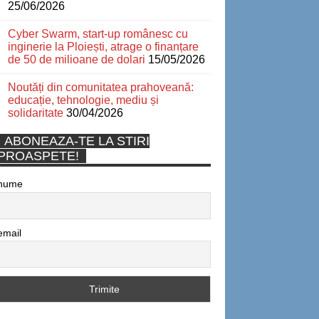
25/06/2026
Cyber Swarm, start-up românesc cu
inginerie la Ploiești, atrage o finanțare
de 50 de milioane de dolari
15/05/2026
Noutăți din comunitatea prahoveană:
educație, tehnologie, mediu și
solidaritate
30/04/2026
ABONEAZA-TE LA STIRI
PROASPETE!
nume
email