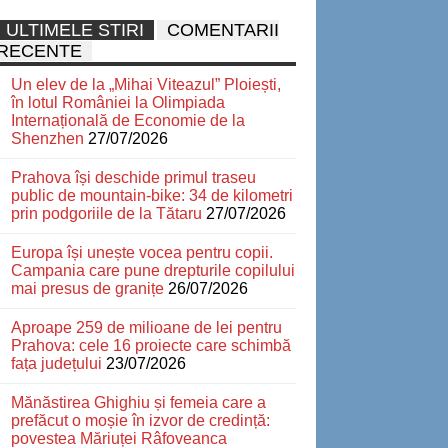
ULTIMELE STIRI
COMENTARII
RECENTE
Un elev de la „Mihai Viteazul” Ploiești,
în lotul României la Olimpiada
Internațională de Economie de la
Shenzhen
27/07/2026
Prahova își deschide primul traseu
public de mountain-bike: 34 de kilometri
prin podgoriile de la Tătaru
27/07/2026
Europa își unește vocea pentru copii.
Campania care pune drepturile copilului
mai presus de granițe
26/07/2026
Aproape 259 de milioane de lei pentru
Prahova: cele 16 proiecte care schimbă
fața județului
23/07/2026
Mănăstirea Ghighiu și femeia care a
prefăcut o moșie în izvor de credință:
povestea Măriuței Râfoveanca