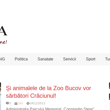
NG
Politica
Sanatate
Servicii
Sport
Tu
Şi animalele de la Zoo Bucov vor
sărbători Crăciunul!
0
Stiri
04/12/2013
Administraţia Parcului Memorial „Constantin Stere”