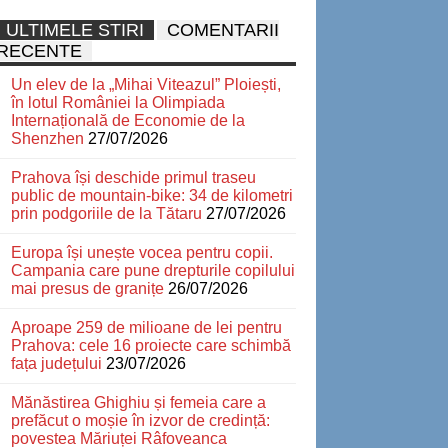
ULTIMELE STIRI
COMENTARII
RECENTE
Un elev de la „Mihai Viteazul” Ploiești,
în lotul României la Olimpiada
Internațională de Economie de la
Shenzhen
27/07/2026
Prahova își deschide primul traseu
public de mountain-bike: 34 de kilometri
prin podgoriile de la Tătaru
27/07/2026
Europa își unește vocea pentru copii.
Campania care pune drepturile copilului
mai presus de granițe
26/07/2026
Aproape 259 de milioane de lei pentru
Prahova: cele 16 proiecte care schimbă
fața județului
23/07/2026
Mănăstirea Ghighiu și femeia care a
prefăcut o moșie în izvor de credință:
povestea Măriuței Râfoveanca