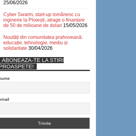
25/06/2026
Cyber Swarm, start-up românesc cu
inginerie la Ploiești, atrage o finanțare
de 50 de milioane de dolari
15/05/2026
Noutăți din comunitatea prahoveană:
educație, tehnologie, mediu și
solidaritate
30/04/2026
ABONEAZA-TE LA STIRI
PROASPETE!
nume
email