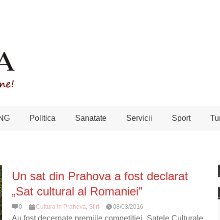
NG
Politica
Sanatate
Servicii
Sport
Tu
Un sat din Prahova a fost declarat
„Sat cultural al Romaniei”
0
Cultura in Prahova
,
Stiri
08/03/2016
Au fost decernate premiile competiției „Satele Culturale