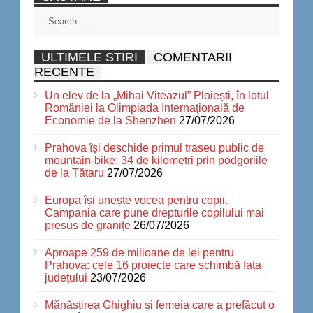
ULTIMELE STIRI
COMENTARII
RECENTE
Un elev de la „Mihai Viteazul” Ploiești, în lotul
României la Olimpiada Internațională de
Economie de la Shenzhen
27/07/2026
Prahova își deschide primul traseu public de
mountain-bike: 34 de kilometri prin podgoriile
de la Tătaru
27/07/2026
Europa își unește vocea pentru copii.
Campania care pune drepturile copilului mai
presus de granițe
26/07/2026
Aproape 259 de milioane de lei pentru
Prahova: cele 16 proiecte care schimbă fața
județului
23/07/2026
Mănăstirea Ghighiu și femeia care a prefăcut o