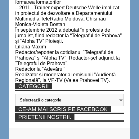
formarea formatorilor
– 2011 - Trainer expert Deutsche Welle implicat
in proiectul de dezvoltare a Departamentului
Multimedia TeleRadio Moldova, Chisinau
Monica-Violeta Bostan
În septembrie 2012 a debutat în profesia de
jurnalist, fiind redactor la “Telegraful de Prahova”
şi “Alpha TV” Ploieşti.
Liliana Maxim
Redactor/reporter la cotidianul "Telegraful de
Prahova" și "Alpha TV". Redactor-șef adjunct la
"Telegraful de Prahova".
Redactor la "Adevărul"
Realizator și moderator al emisiunii "Audiență
Regională", la VP-TV (Valea Prahovei TV).
CATEGORII
Categorii
CE-AM MAI SCRIS PE FACEBOOK
PRIETENII NOSTRII: