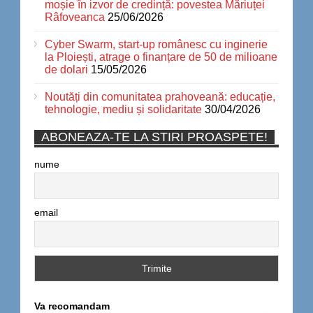
moșie în izvor de credință: povestea Măriuței
Râfoveanca
25/06/2026
Cyber Swarm, start-up românesc cu inginerie
la Ploiești, atrage o finanțare de 50 de milioane
de dolari
15/05/2026
Noutăți din comunitatea prahoveană: educație,
tehnologie, mediu și solidaritate
30/04/2026
ABONEAZA-TE LA STIRI PROASPETE!
nume
email
Va recomandam