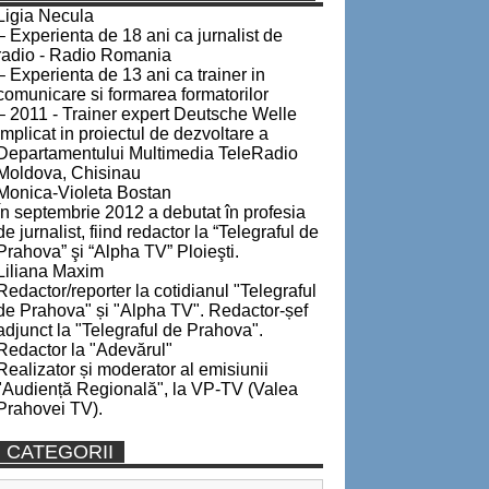
Ligia Necula
– Experienta de 18 ani ca jurnalist de
radio - Radio Romania
– Experienta de 13 ani ca trainer in
comunicare si formarea formatorilor
– 2011 - Trainer expert Deutsche Welle
implicat in proiectul de dezvoltare a
Departamentului Multimedia TeleRadio
Moldova, Chisinau
Monica-Violeta Bostan
În septembrie 2012 a debutat în profesia
de jurnalist, fiind redactor la “Telegraful de
Prahova” şi “Alpha TV” Ploieşti.
Liliana Maxim
Redactor/reporter la cotidianul "Telegraful
de Prahova" și "Alpha TV". Redactor-șef
adjunct la "Telegraful de Prahova".
Redactor la "Adevărul"
Realizator și moderator al emisiunii
"Audiență Regională", la VP-TV (Valea
Prahovei TV).
CATEGORII
Categorii