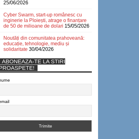
25/06/2026
Cyber Swarm, start-up românesc cu
inginerie la Ploiești, atrage o finanțare
de 50 de milioane de dolari
15/05/2026
Noutăți din comunitatea prahoveană:
educație, tehnologie, mediu și
solidaritate
30/04/2026
ABONEAZA-TE LA STIRI
PROASPETE!
nume
email