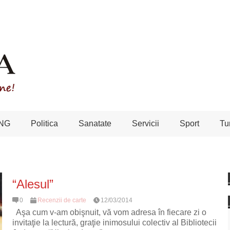
NG
Politica
Sanatate
Servicii
Sport
Tu
“Alesul”
0
Recenzii de carte
12/03/2014
Aşa cum v-am obişnuit, vă vom adresa în fiecare zi o
invitaţie la lectură, graţie inimosului colectiv al Bibliotecii