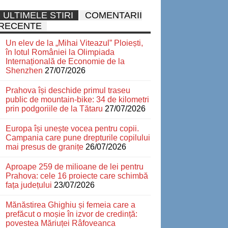
ULTIMELE STIRI
COMENTARII
RECENTE
Un elev de la „Mihai Viteazul” Ploiești,
în lotul României la Olimpiada
Internațională de Economie de la
Shenzhen
27/07/2026
Prahova își deschide primul traseu
public de mountain-bike: 34 de kilometri
prin podgoriile de la Tătaru
27/07/2026
Europa își unește vocea pentru copii.
Campania care pune drepturile copilului
mai presus de granițe
26/07/2026
Aproape 259 de milioane de lei pentru
Prahova: cele 16 proiecte care schimbă
fața județului
23/07/2026
Mănăstirea Ghighiu și femeia care a
prefăcut o moșie în izvor de credință:
povestea Măriuței Râfoveanca