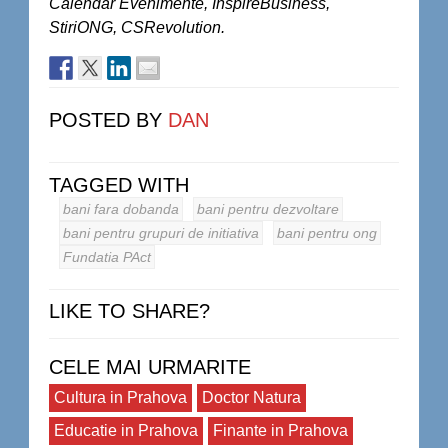
Calendar Evenimente, InspireBusiness,
StiriONG, CSRevolution.
POSTED BY
DAN
TAGGED WITH
bani fara dobanda
bani pentru dezvoltare
bani pentru grupuri de initiativa
bani pentru ong
Fundatia PAct
LIKE TO SHARE?
CELE MAI URMARITE
Cultura in Prahova
Doctor Natura
Educatie in Prahova
Finante in Prahova