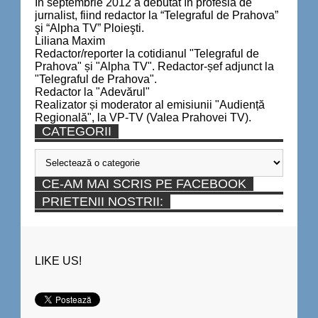
În septembrie 2012 a debutat în profesia de
jurnalist, fiind redactor la “Telegraful de Prahova”
şi “Alpha TV” Ploieşti.
Liliana Maxim
Redactor/reporter la cotidianul "Telegraful de
Prahova" și "Alpha TV". Redactor-șef adjunct la
"Telegraful de Prahova".
Redactor la "Adevărul"
Realizator și moderator al emisiunii "Audiență
Regională", la VP-TV (Valea Prahovei TV).
CATEGORII
Categorii
CE-AM MAI SCRIS PE FACEBOOK
PRIETENII NOSTRII:
LIKE US!