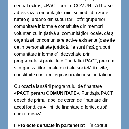
central extins, «PACT pentru COMUNITATE» se
adresează comunităților mici și medii din zone
rurale și urbane din sudul țării: atât grupurilor
comunitare informale constituite din membri
voluntari cu inițiativă ai comunităţilor locale, cât și
organizaţiilor comunitare active existente (care fie
dețin personalitate juridică, fie sunt încă grupuri
comunitare informale), dezvoltate prin
programele și proiectele Fundației PACT, precum
și organizațiilor locale mici ale societății civile,
constituite conform legii asociațiilor și fundațiilor.
Cu ocazia lansării programului de finanțare
«PACT pentru COMUNITATE»
, Fundația PACT
deschide primul apel de cereri de finanțare din
acest fond, cu 4 linii de finanțare diferite, după
cum urmează:
I. Proiecte derulate în parteneriat
– în cadrul