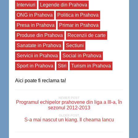
Interviuri
Legende din Prahova
ONG in Prahova
Politica in Prahova
Presa in Prahova
Primar in Prahova
Produse din Prahova
Recenzii de carte
Sanatate in Prahova
Sectiuni
Servicii in Prahova
Social in Prahova
Sport in Prahova
Stiri
Turism in Prahova
Aici poate fi reclama ta!
NEWER POST
Programul echipelor prahovene din liga a III-a, în
sezonul 2012-2013
OLDER POST
S-a mai nascut un kiang. Il cheama Iancu