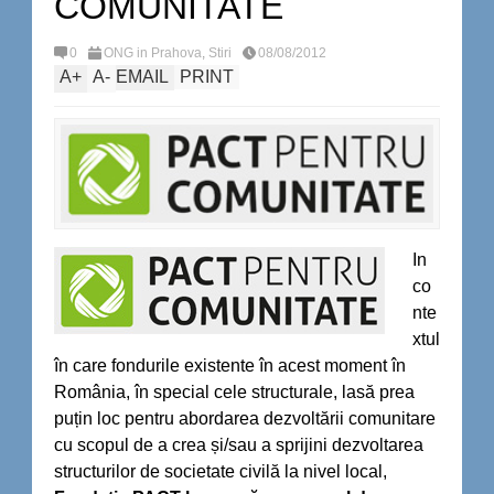
COMUNITATE
0
ONG in Prahova
,
Stiri
08/08/2012
A
+
A
-
EMAIL
PRINT
In
co
nte
xtul
în care fondurile existente în acest moment în
România, în special cele structurale, lasă prea
puțin loc pentru abordarea dezvoltării comunitare
cu scopul de a crea și/sau a sprijini dezvoltarea
structurilor de societate civilă la nivel local,