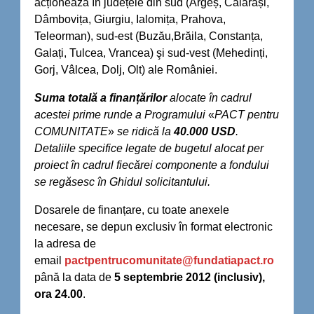
acționează în județele din sud (Argeș, Călărași,
Dâmbovița, Giurgiu, Ialomița, Prahova,
Teleorman), sud-est (Buzău,Brăila, Constanța,
Galați, Tulcea, Vrancea) şi sud-vest (Mehedinți,
Gorj, Vâlcea, Dolj, Olt) ale României.
Suma totală a finanțărilor
alocate în cadrul
acestei prime runde a Programului
«
PACT pentru
COMUNITATE
»
se ridică la
40.000 USD
.
Detaliile specifice legate de bugetul alocat per
proiect în cadrul fiecărei componente a fondului
se regăsesc în Ghidul solicitantului.
Dosarele de finanțare, cu toate anexele
necesare, se depun exclusiv în format electronic
la adresa de
email
pactpentrucomunitate@fundatiapact.ro
până la data de
5 septembrie 2012 (inclusiv),
ora 24.00
.