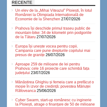
RECENTE
Un elev de la „Mihai Viteazul” Ploiești, în lotul
României la Olimpiada Internațională de
Economie de la Shenzhen
27/07/2026
Prahova își deschide primul traseu public de
mountain-bike: 34 de kilometri prin podgoriile
de la Tătaru
27/07/2026
Europa își unește vocea pentru copii.
Campania care pune drepturile copilului mai
presus de granițe
26/07/2026
Aproape 259 de milioane de lei pentru
Prahova: cele 16 proiecte care schimbă fața
județului
23/07/2026
Mănăstirea Ghighiu și femeia care a prefăcut o
moșie în izvor de credință: povestea Măriuței
Râfoveanca
25/06/2026
Cyber Swarm, start-up românesc cu inginerie
la Ploiești, atrage o finanțare de 50 de milioane