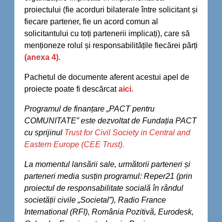
proiectului (fie acorduri bilaterale între solicitant și
fiecare partener, fie un acord comun al
solicitantului cu toți partenerii implicați), care să
menționeze rolul și responsabilitățile fiecărei părți
(anexa 4).
Pachetul de documente aferent acestui apel de
proiecte poate fi descărcat
aici.
Programul de finanțare „PACT pentru
COMUNITATE” este dezvoltat de Fundația PACT
cu sprijinul
Trust for Civil Society in Central and
Eastern Europe (CEE Trust).
La momentul lansării sale, următorii parteneri și
parteneri media susțin programul: Reper21 (prin
proiectul de responsabilitate socială în rândul
societății civile „Societal”), Radio France
International (RFI), România Pozitivă, Eurodesk,