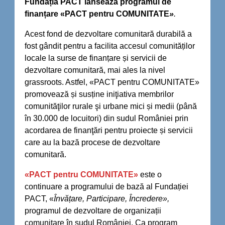
Fundația PACT lansează programul de
finanțare «PACT pentru COMUNITATE
»
.
Acest fond de dezvoltare comunitară durabilă a
fost gândit pentru a facilita accesul comunităților
locale la surse de finanțare și servicii de
dezvoltare comunitară, mai ales la nivel
grassroots. Astfel, «PACT pentru COMUNITATE»
promovează și susține iniţiativa membrilor
comunităţilor rurale şi urbane mici și medii (până
în 30.000 de locuitori) din sudul României prin
acordarea de finanţări pentru proiecte și servicii
care au la bază procese de dezvoltare
comunitară.
«PACT pentru COMUNITATE»
este o
continuare a programului de bază al Fundației
PACT, «
Învățare, Participare, Încredere»,
programul de dezvoltare de organizații
comunitare în sudul României. Ca program