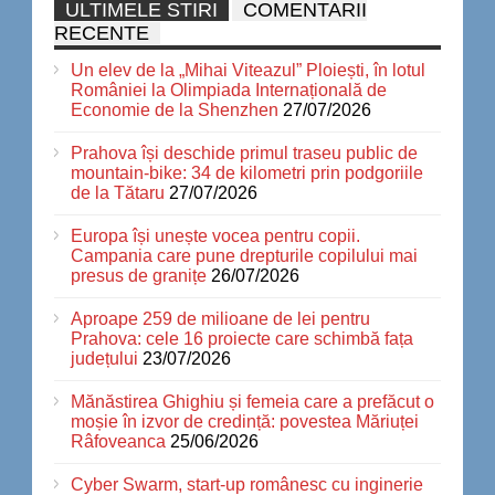
ULTIMELE STIRI
COMENTARII
RECENTE
Un elev de la „Mihai Viteazul” Ploiești, în lotul
României la Olimpiada Internațională de
Economie de la Shenzhen
27/07/2026
Prahova își deschide primul traseu public de
mountain-bike: 34 de kilometri prin podgoriile
de la Tătaru
27/07/2026
Europa își unește vocea pentru copii.
Campania care pune drepturile copilului mai
presus de granițe
26/07/2026
Aproape 259 de milioane de lei pentru
Prahova: cele 16 proiecte care schimbă fața
județului
23/07/2026
Mănăstirea Ghighiu și femeia care a prefăcut o
moșie în izvor de credință: povestea Măriuței
Râfoveanca
25/06/2026
Cyber Swarm, start-up românesc cu inginerie