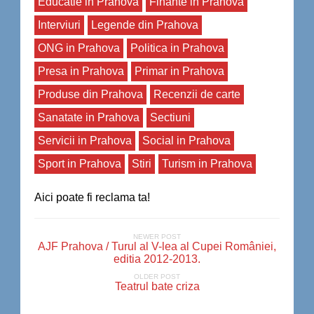
Educatie in Prahova
Finante in Prahova
Interviuri
Legende din Prahova
ONG in Prahova
Politica in Prahova
Presa in Prahova
Primar in Prahova
Produse din Prahova
Recenzii de carte
Sanatate in Prahova
Sectiuni
Servicii in Prahova
Social in Prahova
Sport in Prahova
Stiri
Turism in Prahova
Aici poate fi reclama ta!
NEWER POST
AJF Prahova / Turul al V-lea al Cupei României,
editia 2012-2013.
OLDER POST
Teatrul bate criza