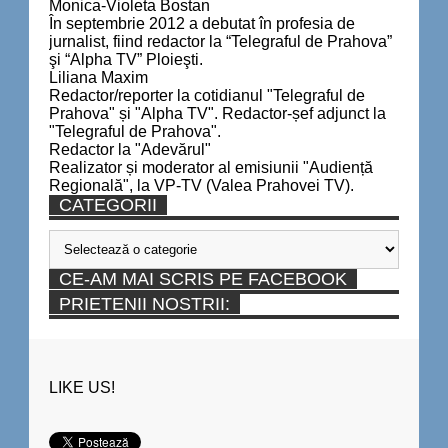
Monica-Violeta Bostan
În septembrie 2012 a debutat în profesia de
jurnalist, fiind redactor la “Telegraful de Prahova”
şi “Alpha TV” Ploieşti.
Liliana Maxim
Redactor/reporter la cotidianul "Telegraful de
Prahova" și "Alpha TV". Redactor-șef adjunct la
"Telegraful de Prahova".
Redactor la "Adevărul"
Realizator și moderator al emisiunii "Audiență
Regională", la VP-TV (Valea Prahovei TV).
CATEGORII
Categorii
CE-AM MAI SCRIS PE FACEBOOK
PRIETENII NOSTRII:
LIKE US!