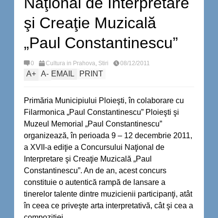
Naţional de Interpretare
şi Creaţie Muzicală
„Paul Constantinescu”
0
Cultura in Prahova
,
Stiri
08/12/2011
A
+
A
-
EMAIL
PRINT
Primăria Municipiului Ploieşti, în colaborare cu
Filarmonica „Paul Constantinescu” Ploieşti şi
Muzeul Memorial „Paul Constantinescu”
organizează, în perioada 9 – 12 decembrie 2011,
a XVII-a ediţie a Concursului Naţional de
Interpretare şi Creaţie Muzicală „Paul
Constantinescu”. An de an, acest concurs
constituie o autentică rampă de lansare a
tinerelor talente dintre muzicienii participanţi, atât
în ceea ce priveşte arta interpretativă, cât şi cea a
compoziţiei.