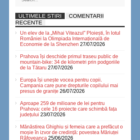
ULTIMELE STIRI
COMENTARII
RECENTE
Un elev de la „Mihai Viteazul” Ploiești, în lotul
României la Olimpiada Internațională de
Economie de la Shenzhen
27/07/2026
Prahova își deschide primul traseu public de
mountain-bike: 34 de kilometri prin podgoriile
de la Tătaru
27/07/2026
Europa își unește vocea pentru copii.
Campania care pune drepturile copilului mai
presus de granițe
26/07/2026
Aproape 259 de milioane de lei pentru
Prahova: cele 16 proiecte care schimbă fața
județului
23/07/2026
Mănăstirea Ghighiu și femeia care a prefăcut o
moșie în izvor de credință: povestea Măriuței
Râfoveanca
25/06/2026