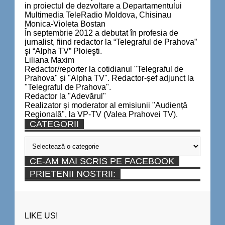
in proiectul de dezvoltare a Departamentului
Multimedia TeleRadio Moldova, Chisinau
Monica-Violeta Bostan
În septembrie 2012 a debutat în profesia de
jurnalist, fiind redactor la “Telegraful de Prahova”
şi “Alpha TV” Ploieşti.
Liliana Maxim
Redactor/reporter la cotidianul "Telegraful de
Prahova" și "Alpha TV". Redactor-șef adjunct la
"Telegraful de Prahova".
Redactor la "Adevărul"
Realizator și moderator al emisiunii "Audiență
Regională", la VP-TV (Valea Prahovei TV).
CATEGORII
Categorii
CE-AM MAI SCRIS PE FACEBOOK
PRIETENII NOSTRII:
LIKE US!