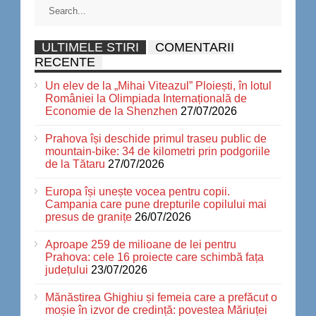
ULTIMELE STIRI
COMENTARII
RECENTE
Un elev de la „Mihai Viteazul” Ploiești, în lotul
României la Olimpiada Internațională de
Economie de la Shenzhen
27/07/2026
Prahova își deschide primul traseu public de
mountain-bike: 34 de kilometri prin podgoriile
de la Tătaru
27/07/2026
Europa își unește vocea pentru copii.
Campania care pune drepturile copilului mai
presus de granițe
26/07/2026
Aproape 259 de milioane de lei pentru
Prahova: cele 16 proiecte care schimbă fața
județului
23/07/2026
Mănăstirea Ghighiu și femeia care a prefăcut o
moșie în izvor de credință: povestea Măriuței