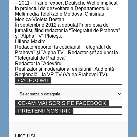
– 2011 - Trainer expert Deutsche Welle implicat
in proiectul de dezvoltare a Departamentului
Multimedia TeleRadio Moldova, Chisinau
Monica-Violeta Bostan
În septembrie 2012 a debutat în profesia de
jurnalist, fiind redactor la “Telegraful de Prahova”
şi “Alpha TV” Ploieşti.
Liliana Maxim
Redactor/reporter la cotidianul "Telegraful de
Prahova" și "Alpha TV". Redactor-șef adjunct la
"Telegraful de Prahova".
Redactor la "Adevărul"
Realizator și moderator al emisiunii "Audiență
Regională", la VP-TV (Valea Prahovei TV).
CATEGORII
Categorii
CE-AM MAI SCRIS PE FACEBOOK
PRIETENII NOSTRII:
LIKE US!