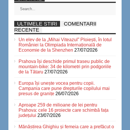
ULTIMELE STIRI
COMENTARII
RECENTE
Un elev de la „Mihai Viteazul” Ploiești, în lotul
României la Olimpiada Internațională de
Economie de la Shenzhen
27/07/2026
Prahova își deschide primul traseu public de
mountain-bike: 34 de kilometri prin podgoriile
de la Tătaru
27/07/2026
Europa își unește vocea pentru copii.
Campania care pune drepturile copilului mai
presus de granițe
26/07/2026
Aproape 259 de milioane de lei pentru
Prahova: cele 16 proiecte care schimbă fața
județului
23/07/2026
Mănăstirea Ghighiu și femeia care a prefăcut o