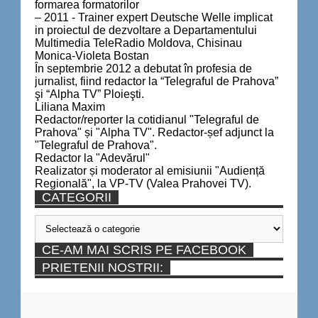
formarea formatorilor
– 2011 - Trainer expert Deutsche Welle implicat
in proiectul de dezvoltare a Departamentului
Multimedia TeleRadio Moldova, Chisinau
Monica-Violeta Bostan
În septembrie 2012 a debutat în profesia de
jurnalist, fiind redactor la “Telegraful de Prahova”
şi “Alpha TV” Ploieşti.
Liliana Maxim
Redactor/reporter la cotidianul "Telegraful de
Prahova" și "Alpha TV". Redactor-șef adjunct la
"Telegraful de Prahova".
Redactor la "Adevărul"
Realizator și moderator al emisiunii "Audiență
Regională", la VP-TV (Valea Prahovei TV).
CATEGORII
Categorii
CE-AM MAI SCRIS PE FACEBOOK
PRIETENII NOSTRII: