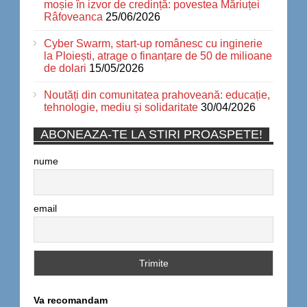
moșie în izvor de credință: povestea Măriuței
Râfoveanca
25/06/2026
Cyber Swarm, start-up românesc cu inginerie
la Ploiești, atrage o finanțare de 50 de milioane
de dolari
15/05/2026
Noutăți din comunitatea prahoveană: educație,
tehnologie, mediu și solidaritate
30/04/2026
ABONEAZA-TE LA STIRI PROASPETE!
nume
email
Va recomandam