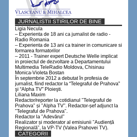
JURNALISTII STIRILOR DE BINE
Ligia Necula
– Experienta de 18 ani ca jurnalist de radio -
Radio Romania
– Experienta de 13 ani ca trainer in comunicare si
formarea formatorilor
– 2011 - Trainer expert Deutsche Welle implicat
in proiectul de dezvoltare a Departamentului
Multimedia TeleRadio Moldova, Chisinau
Monica-Violeta Bostan
În septembrie 2012 a debutat în profesia de
jurnalist, fiind redactor la “Telegraful de Prahova”
şi “Alpha TV” Ploieşti.
Liliana Maxim
Redactor/reporter la cotidianul "Telegraful de
Prahova" și "Alpha TV". Redactor-șef adjunct la
"Telegraful de Prahova".
Redactor la "Adevărul"
Realizator și moderator al emisiunii "Audiență
Regională", la VP-TV (Valea Prahovei TV).
CATEGORII