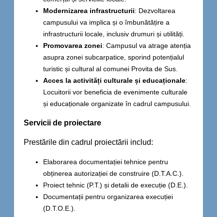
Modernizarea infrastructurii
: Dezvoltarea
campusului va implica și o îmbunătățire a
infrastructurii locale, inclusiv drumuri și utilități.
Promovarea zonei
: Campusul va atrage atenția
asupra zonei subcarpatice, sporind potențialul
turistic și cultural al comunei Provita de Sus.
Acces la activități culturale și educaționale
:
Locuitorii vor beneficia de evenimente culturale
și educaționale organizate în cadrul campusului.
Servicii de proiectare
Prestările din cadrul proiectării includ:
Elaborarea documentației tehnice pentru
obținerea autorizației de construire (D.T.A.C.).
Proiect tehnic (P.T.) și detalii de execuție (D.E.).
Documentații pentru organizarea execuției
(D.T.O.E.).