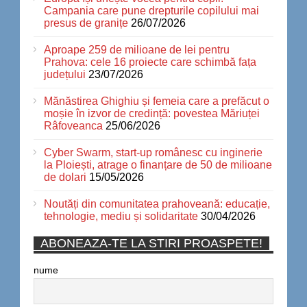
Campania care pune drepturile copilului mai
presus de granițe
26/07/2026
Aproape 259 de milioane de lei pentru
Prahova: cele 16 proiecte care schimbă fața
județului
23/07/2026
Mănăstirea Ghighiu și femeia care a prefăcut o
moșie în izvor de credință: povestea Măriuței
Râfoveanca
25/06/2026
Cyber Swarm, start-up românesc cu inginerie
la Ploiești, atrage o finanțare de 50 de milioane
de dolari
15/05/2026
Noutăți din comunitatea prahoveană: educație,
tehnologie, mediu și solidaritate
30/04/2026
ABONEAZA-TE LA STIRI PROASPETE!
nume