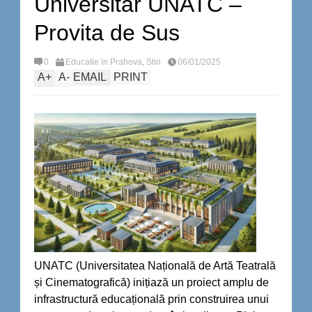
Universitar UNATC –
Provita de Sus
0
Educatie in Prahova
,
Stiri
06/01/2025
A
+
A
-
EMAIL
PRINT
UNATC (Universitatea Națională de Artă Teatrală
și Cinematografică) inițiază un proiect amplu de
infrastructură educațională prin construirea unui