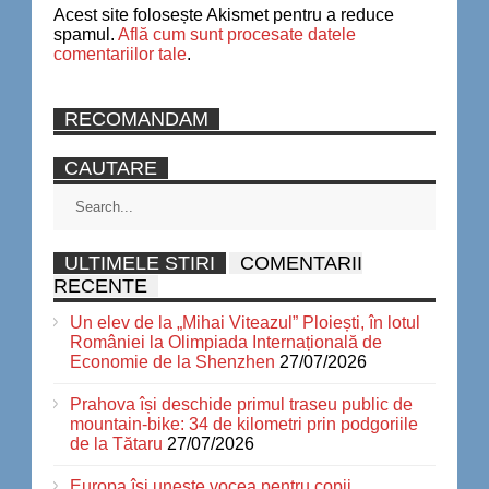
Acest site folosește Akismet pentru a reduce
spamul.
Află cum sunt procesate datele
comentariilor tale
.
RECOMANDAM
CAUTARE
ULTIMELE STIRI
COMENTARII
RECENTE
Un elev de la „Mihai Viteazul” Ploiești, în lotul
României la Olimpiada Internațională de
Economie de la Shenzhen
27/07/2026
Prahova își deschide primul traseu public de
mountain-bike: 34 de kilometri prin podgoriile
de la Tătaru
27/07/2026
Europa își unește vocea pentru copii.