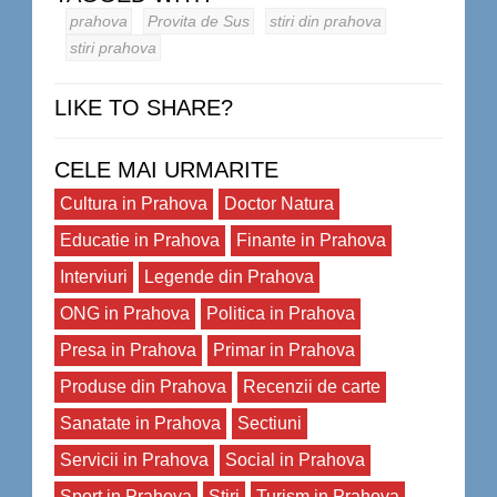
prahova
Provita de Sus
stiri din prahova
stiri prahova
LIKE TO SHARE?
CELE MAI URMARITE
Cultura in Prahova
Doctor Natura
Educatie in Prahova
Finante in Prahova
Interviuri
Legende din Prahova
ONG in Prahova
Politica in Prahova
Presa in Prahova
Primar in Prahova
Produse din Prahova
Recenzii de carte
Sanatate in Prahova
Sectiuni
Servicii in Prahova
Social in Prahova
Sport in Prahova
Stiri
Turism in Prahova