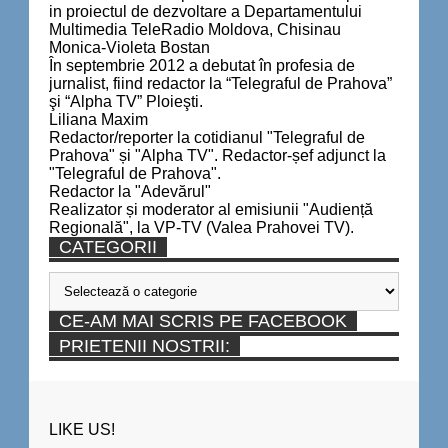
in proiectul de dezvoltare a Departamentului
Multimedia TeleRadio Moldova, Chisinau
Monica-Violeta Bostan
În septembrie 2012 a debutat în profesia de
jurnalist, fiind redactor la “Telegraful de Prahova”
şi “Alpha TV” Ploieşti.
Liliana Maxim
Redactor/reporter la cotidianul "Telegraful de
Prahova" și "Alpha TV". Redactor-șef adjunct la
"Telegraful de Prahova".
Redactor la "Adevărul"
Realizator și moderator al emisiunii "Audiență
Regională", la VP-TV (Valea Prahovei TV).
CATEGORII
Categorii
CE-AM MAI SCRIS PE FACEBOOK
PRIETENII NOSTRII:
LIKE US!