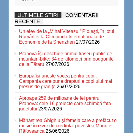
ULTIMELE STIRI
COMENTARII
RECENTE
Un elev de la „Mihai Viteazul” Ploiești, în lotul
României la Olimpiada Internațională de
Economie de la Shenzhen
27/07/2026
Prahova își deschide primul traseu public de
mountain-bike: 34 de kilometri prin podgoriile
de la Tătaru
27/07/2026
Europa își unește vocea pentru copii.
Campania care pune drepturile copilului mai
presus de granițe
26/07/2026
Aproape 259 de milioane de lei pentru
Prahova: cele 16 proiecte care schimbă fața
județului
23/07/2026
Mănăstirea Ghighiu și femeia care a prefăcut o
moșie în izvor de credință: povestea Măriuței
Râfoveanca
25/06/2026