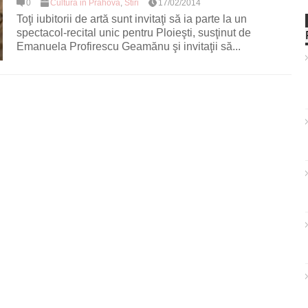
0
Cultura in Prahova
,
Stiri
17/02/2014
Toţi iubitorii de artă sunt invitaţi să ia parte la un
spectacol-recital unic pentru Ploieşti, susţinut de
Emanuela Profirescu Geamănu şi invitaţii să...