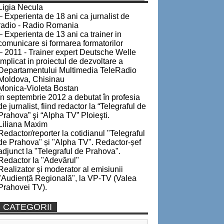
Ligia Necula
– Experienta de 18 ani ca jurnalist de
radio - Radio Romania
– Experienta de 13 ani ca trainer in
comunicare si formarea formatorilor
– 2011 - Trainer expert Deutsche Welle
implicat in proiectul de dezvoltare a
Departamentului Multimedia TeleRadio
Moldova, Chisinau
Monica-Violeta Bostan
În septembrie 2012 a debutat în profesia
de jurnalist, fiind redactor la “Telegraful de
Prahova” şi “Alpha TV” Ploieşti.
Liliana Maxim
Redactor/reporter la cotidianul "Telegraful
de Prahova" și "Alpha TV". Redactor-șef
adjunct la "Telegraful de Prahova".
Redactor la "Adevărul"
Realizator și moderator al emisiunii
"Audiență Regională", la VP-TV (Valea
Prahovei TV).
CATEGORII
Categorii