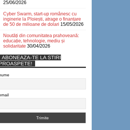
25/06/2026
Cyber Swarm, start-up românesc cu
inginerie la Ploiești, atrage o finanțare
de 50 de milioane de dolari
15/05/2026
Noutăți din comunitatea prahoveană:
educație, tehnologie, mediu și
solidaritate
30/04/2026
ABONEAZA-TE LA STIRI
PROASPETE!
nume
email