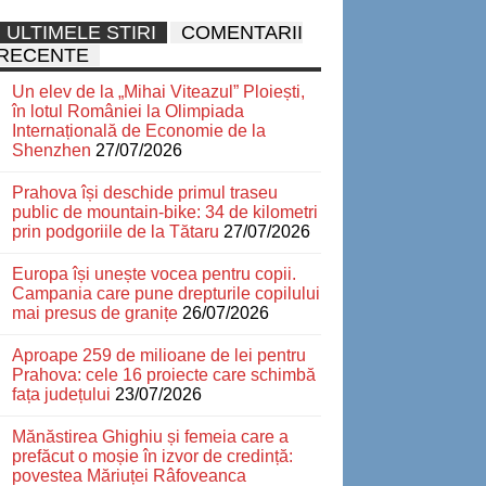
ULTIMELE STIRI
COMENTARII
RECENTE
Un elev de la „Mihai Viteazul” Ploiești,
în lotul României la Olimpiada
Internațională de Economie de la
Shenzhen
27/07/2026
Prahova își deschide primul traseu
public de mountain-bike: 34 de kilometri
prin podgoriile de la Tătaru
27/07/2026
Europa își unește vocea pentru copii.
Campania care pune drepturile copilului
mai presus de granițe
26/07/2026
Aproape 259 de milioane de lei pentru
Prahova: cele 16 proiecte care schimbă
fața județului
23/07/2026
Mănăstirea Ghighiu și femeia care a
prefăcut o moșie în izvor de credință:
povestea Măriuței Râfoveanca