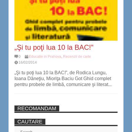
„Şi tu poţi lua 10 la BAC!”
0
Educatie in Prahova
,
Recenzii de carte
16/02/2014
„Şi tu poţi lua 10 la BAC!”, de Rodica Lungu,
Ioana Dăneţiu, Mioriţa Baciu Got Ghid complet
pentru probele de limbă, comunicare şi literat...
RECOMANDAM
CAUTARE