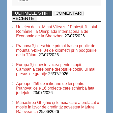
ULTIMELE STIRI
COMENTARII
RECENTE
Un elev de la „Mihai Viteazul” Ploiești, în lotul
României la Olimpiada Internațională de
Economie de la Shenzhen
27/07/2026
Prahova își deschide primul traseu public de
mountain-bike: 34 de kilometri prin podgoriile
de la Tătaru
27/07/2026
Europa își unește vocea pentru copii.
Campania care pune drepturile copilului mai
presus de granițe
26/07/2026
Aproape 259 de milioane de lei pentru
Prahova: cele 16 proiecte care schimbă fața
județului
23/07/2026
Mănăstirea Ghighiu și femeia care a prefăcut o
moșie în izvor de credință: povestea Măriuței
Râfoveanca
25/06/2026