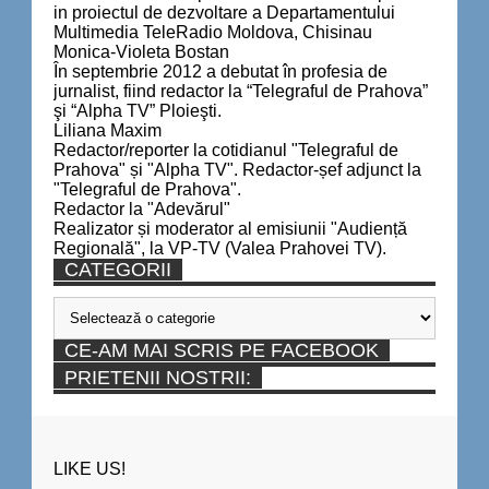
in proiectul de dezvoltare a Departamentului
Multimedia TeleRadio Moldova, Chisinau
Monica-Violeta Bostan
În septembrie 2012 a debutat în profesia de
jurnalist, fiind redactor la “Telegraful de Prahova”
şi “Alpha TV” Ploieşti.
Liliana Maxim
Redactor/reporter la cotidianul "Telegraful de
Prahova" și "Alpha TV". Redactor-șef adjunct la
"Telegraful de Prahova".
Redactor la "Adevărul"
Realizator și moderator al emisiunii "Audiență
Regională", la VP-TV (Valea Prahovei TV).
CATEGORII
Categorii
CE-AM MAI SCRIS PE FACEBOOK
PRIETENII NOSTRII:
LIKE US!