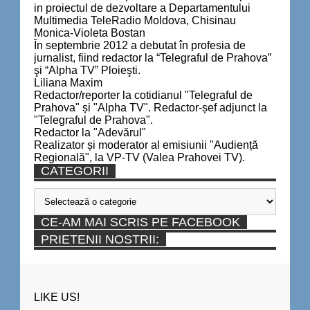
in proiectul de dezvoltare a Departamentului
Multimedia TeleRadio Moldova, Chisinau
Monica-Violeta Bostan
În septembrie 2012 a debutat în profesia de
jurnalist, fiind redactor la “Telegraful de Prahova”
şi “Alpha TV” Ploieşti.
Liliana Maxim
Redactor/reporter la cotidianul "Telegraful de
Prahova" și "Alpha TV". Redactor-șef adjunct la
"Telegraful de Prahova".
Redactor la "Adevărul"
Realizator și moderator al emisiunii "Audiență
Regională", la VP-TV (Valea Prahovei TV).
CATEGORII
Categorii
CE-AM MAI SCRIS PE FACEBOOK
PRIETENII NOSTRII:
LIKE US!