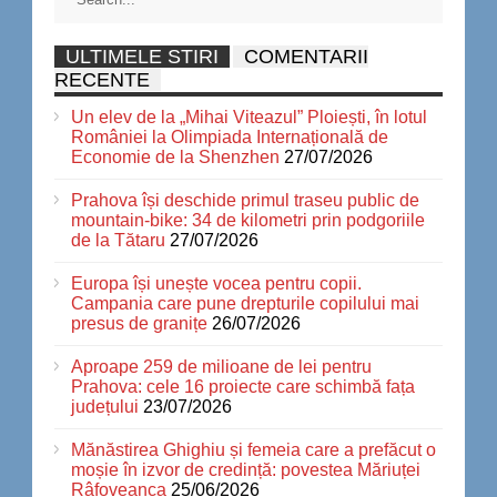
ULTIMELE STIRI
COMENTARII
RECENTE
Un elev de la „Mihai Viteazul” Ploiești, în lotul
României la Olimpiada Internațională de
Economie de la Shenzhen
27/07/2026
Prahova își deschide primul traseu public de
mountain-bike: 34 de kilometri prin podgoriile
de la Tătaru
27/07/2026
Europa își unește vocea pentru copii.
Campania care pune drepturile copilului mai
presus de granițe
26/07/2026
Aproape 259 de milioane de lei pentru
Prahova: cele 16 proiecte care schimbă fața
județului
23/07/2026
Mănăstirea Ghighiu și femeia care a prefăcut o
moșie în izvor de credință: povestea Măriuței
Râfoveanca
25/06/2026