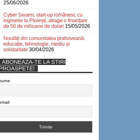
25/06/2026
Cyber Swarm, start-up românesc cu
inginerie la Ploiești, atrage o finanțare
de 50 de milioane de dolari
15/05/2026
Noutăți din comunitatea prahoveană:
educație, tehnologie, mediu și
solidaritate
30/04/2026
ABONEAZA-TE LA STIRI
PROASPETE!
nume
email