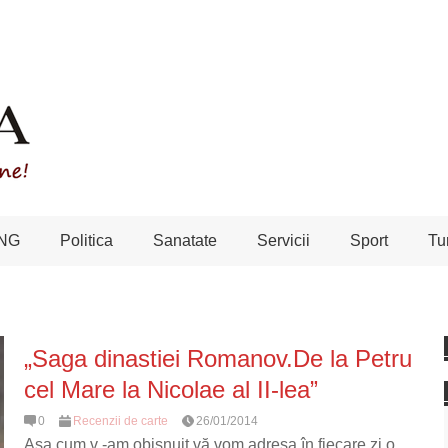
NG
Politica
Sanatate
Servicii
Sport
Tu
„Saga dinastiei Romanov.De la Petru
cel Mare la Nicolae al II-lea”
0
Recenzii de carte
26/01/2014
Aşa cum v -am obişnuit vă vom adresa în fiecare zi o