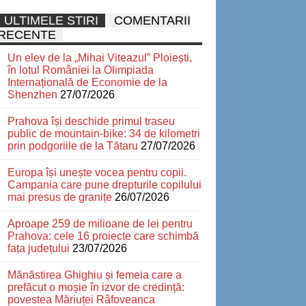
ULTIMELE STIRI
COMENTARII
RECENTE
Un elev de la „Mihai Viteazul” Ploiești,
în lotul României la Olimpiada
Internațională de Economie de la
Shenzhen
27/07/2026
Prahova își deschide primul traseu
public de mountain-bike: 34 de kilometri
prin podgoriile de la Tătaru
27/07/2026
Europa își unește vocea pentru copii.
Campania care pune drepturile copilului
mai presus de granițe
26/07/2026
Aproape 259 de milioane de lei pentru
Prahova: cele 16 proiecte care schimbă
fața județului
23/07/2026
Mănăstirea Ghighiu și femeia care a
prefăcut o moșie în izvor de credință:
povestea Măriuței Râfoveanca