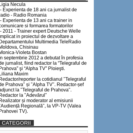
Ligia Necula
– Experienta de 18 ani ca jurnalist de
radio - Radio Romania
– Experienta de 13 ani ca trainer in
comunicare si formarea formatorilor
– 2011 - Trainer expert Deutsche Welle
implicat in proiectul de dezvoltare a
Departamentului Multimedia TeleRadio
Moldova, Chisinau
Monica-Violeta Bostan
În septembrie 2012 a debutat în profesia
de jurnalist, fiind redactor la “Telegraful de
Prahova” şi “Alpha TV” Ploieşti.
Liliana Maxim
Redactor/reporter la cotidianul "Telegraful
de Prahova" și "Alpha TV". Redactor-șef
adjunct la "Telegraful de Prahova".
Redactor la "Adevărul"
Realizator și moderator al emisiunii
"Audiență Regională", la VP-TV (Valea
Prahovei TV).
CATEGORII
Categorii