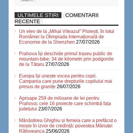
ULTIMELE STIRI
COMENTARII
RECENTE
Un elev de la „Mihai Viteazul” Ploiești, în lotul
României la Olimpiada Internațională de
Economie de la Shenzhen
27/07/2026
Prahova își deschide primul traseu public de
mountain-bike: 34 de kilometri prin podgoriile
de la Tătaru
27/07/2026
Europa își unește vocea pentru copii.
Campania care pune drepturile copilului mai
presus de granițe
26/07/2026
Aproape 259 de milioane de lei pentru
Prahova: cele 16 proiecte care schimbă fața
județului
23/07/2026
Mănăstirea Ghighiu și femeia care a prefăcut o
moșie în izvor de credință: povestea Măriuței
Râfoveanca
25/06/2026