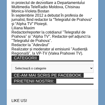
in proiectul de dezvoltare a Departamentului
Multimedia TeleRadio Moldova, Chisinau
Monica-Violeta Bostan
În septembrie 2012 a debutat în profesia de
jurnalist, fiind redactor la “Telegraful de Prahova”
şi “Alpha TV” Ploieşti.
Liliana Maxim
Redactor/reporter la cotidianul "Telegraful de
Prahova" și "Alpha TV". Redactor-șef adjunct la
"Telegraful de Prahova".
Redactor la "Adevărul"
Realizator și moderator al emisiunii "Audiență
Regională", la VP-TV (Valea Prahovei TV).
CATEGORII
Categorii
CE-AM MAI SCRIS PE FACEBOOK
PRIETENII NOSTRII:
LIKE US!