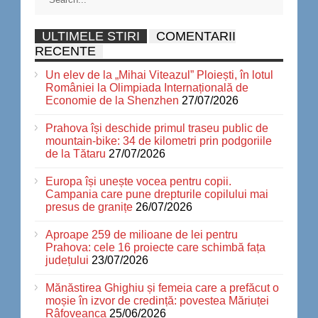
ULTIMELE STIRI
COMENTARII
RECENTE
Un elev de la „Mihai Viteazul” Ploiești, în lotul
României la Olimpiada Internațională de
Economie de la Shenzhen
27/07/2026
Prahova își deschide primul traseu public de
mountain-bike: 34 de kilometri prin podgoriile
de la Tătaru
27/07/2026
Europa își unește vocea pentru copii.
Campania care pune drepturile copilului mai
presus de granițe
26/07/2026
Aproape 259 de milioane de lei pentru
Prahova: cele 16 proiecte care schimbă fața
județului
23/07/2026
Mănăstirea Ghighiu și femeia care a prefăcut o
moșie în izvor de credință: povestea Măriuței
Râfoveanca
25/06/2026