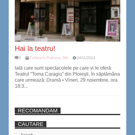
Hai la teatru!
0
Cultura in Prahova
,
Stiri
24/11/2013
Iată care sunt spectacolele pe care vi le oferă
Teatrul “Toma Caragiu” din Ploieşti, în săptămâna
care urmează: Dramă • Vineri, 29 noiembrie, ora
18:3...
RECOMANDAM
CAUTARE