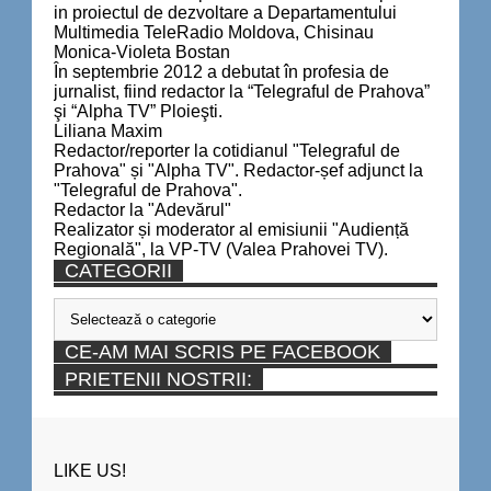
in proiectul de dezvoltare a Departamentului
Multimedia TeleRadio Moldova, Chisinau
Monica-Violeta Bostan
În septembrie 2012 a debutat în profesia de
jurnalist, fiind redactor la “Telegraful de Prahova”
şi “Alpha TV” Ploieşti.
Liliana Maxim
Redactor/reporter la cotidianul "Telegraful de
Prahova" și "Alpha TV". Redactor-șef adjunct la
"Telegraful de Prahova".
Redactor la "Adevărul"
Realizator și moderator al emisiunii "Audiență
Regională", la VP-TV (Valea Prahovei TV).
CATEGORII
Categorii
CE-AM MAI SCRIS PE FACEBOOK
PRIETENII NOSTRII:
LIKE US!