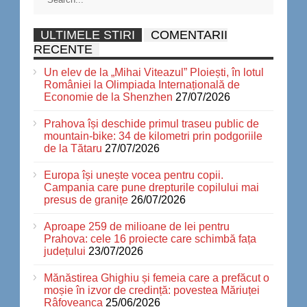
ULTIMELE STIRI
COMENTARII
RECENTE
Un elev de la „Mihai Viteazul” Ploiești, în lotul
României la Olimpiada Internațională de
Economie de la Shenzhen
27/07/2026
Prahova își deschide primul traseu public de
mountain-bike: 34 de kilometri prin podgoriile
de la Tătaru
27/07/2026
Europa își unește vocea pentru copii.
Campania care pune drepturile copilului mai
presus de granițe
26/07/2026
Aproape 259 de milioane de lei pentru
Prahova: cele 16 proiecte care schimbă fața
județului
23/07/2026
Mănăstirea Ghighiu și femeia care a prefăcut o
moșie în izvor de credință: povestea Măriuței
Râfoveanca
25/06/2026