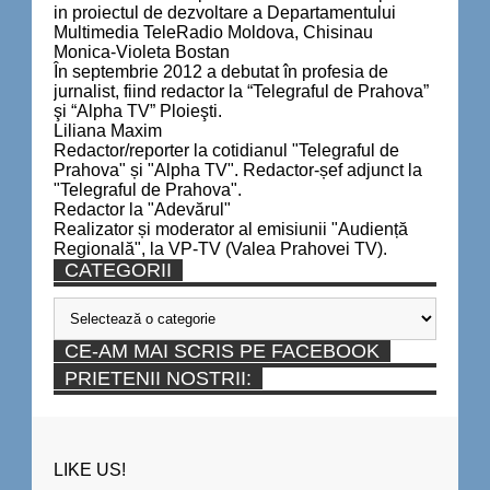
in proiectul de dezvoltare a Departamentului
Multimedia TeleRadio Moldova, Chisinau
Monica-Violeta Bostan
În septembrie 2012 a debutat în profesia de
jurnalist, fiind redactor la “Telegraful de Prahova”
şi “Alpha TV” Ploieşti.
Liliana Maxim
Redactor/reporter la cotidianul "Telegraful de
Prahova" și "Alpha TV". Redactor-șef adjunct la
"Telegraful de Prahova".
Redactor la "Adevărul"
Realizator și moderator al emisiunii "Audiență
Regională", la VP-TV (Valea Prahovei TV).
CATEGORII
Categorii
CE-AM MAI SCRIS PE FACEBOOK
PRIETENII NOSTRII:
LIKE US!