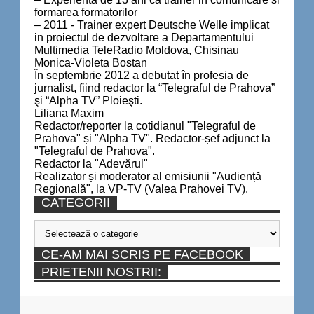
formarea formatorilor
– 2011 - Trainer expert Deutsche Welle implicat
in proiectul de dezvoltare a Departamentului
Multimedia TeleRadio Moldova, Chisinau
Monica-Violeta Bostan
În septembrie 2012 a debutat în profesia de
jurnalist, fiind redactor la “Telegraful de Prahova”
şi “Alpha TV” Ploieşti.
Liliana Maxim
Redactor/reporter la cotidianul "Telegraful de
Prahova" și "Alpha TV". Redactor-șef adjunct la
"Telegraful de Prahova".
Redactor la "Adevărul"
Realizator și moderator al emisiunii "Audiență
Regională", la VP-TV (Valea Prahovei TV).
CATEGORII
Categorii
CE-AM MAI SCRIS PE FACEBOOK
PRIETENII NOSTRII: