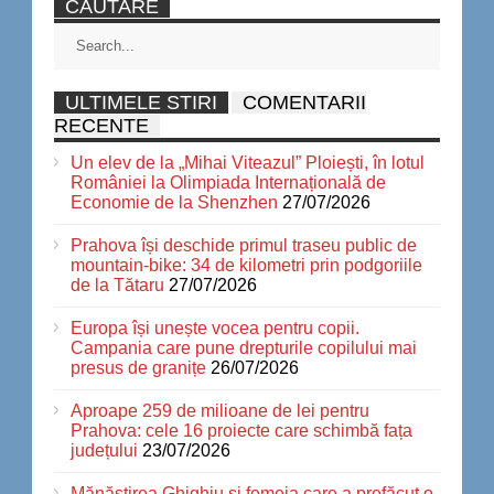
CAUTARE
ULTIMELE STIRI
COMENTARII
RECENTE
Un elev de la „Mihai Viteazul” Ploiești, în lotul
României la Olimpiada Internațională de
Economie de la Shenzhen
27/07/2026
Prahova își deschide primul traseu public de
mountain-bike: 34 de kilometri prin podgoriile
de la Tătaru
27/07/2026
Europa își unește vocea pentru copii.
Campania care pune drepturile copilului mai
presus de granițe
26/07/2026
Aproape 259 de milioane de lei pentru
Prahova: cele 16 proiecte care schimbă fața
județului
23/07/2026
Mănăstirea Ghighiu și femeia care a prefăcut o