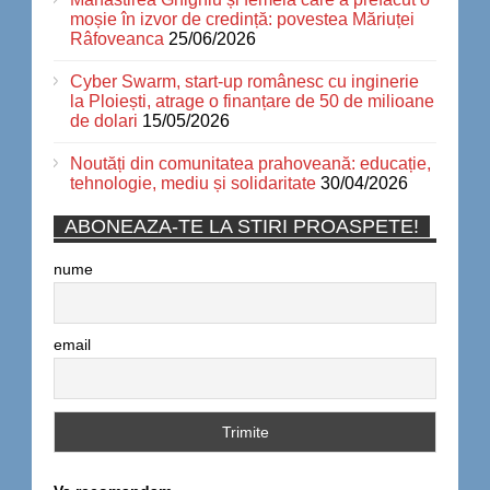
moșie în izvor de credință: povestea Măriuței
Râfoveanca
25/06/2026
Cyber Swarm, start-up românesc cu inginerie
la Ploiești, atrage o finanțare de 50 de milioane
de dolari
15/05/2026
Noutăți din comunitatea prahoveană: educație,
tehnologie, mediu și solidaritate
30/04/2026
ABONEAZA-TE LA STIRI PROASPETE!
nume
email