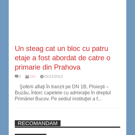
Un steag cat un bloc cu patru
etaje a fost abordat de catre o
primarie din Prahova
0
Stiri
02/12/2012
Şoferii aflaţi în tranzit pe DN 1B, Ploieşti –
Buzău, întorc capetele cu admiraţie în dreptul
Primăriei Bucov. Pe sediul instituţiei a f...
RECOMANDAM