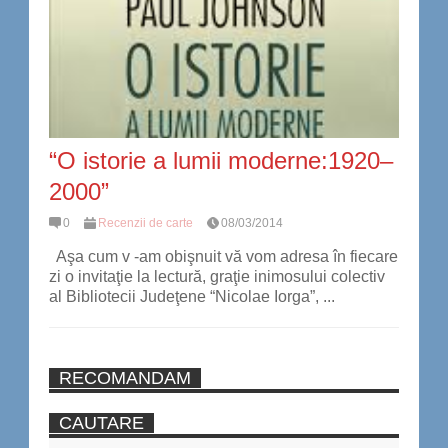
“O istorie a lumii moderne:1920–
2000”
0
Recenzii de carte
08/03/2014
Aşa cum v -am obişnuit vă vom adresa în fiecare
zi o invitaţie la lectură, graţie inimosului colectiv
al Bibliotecii Judeţene “Nicolae Iorga”, ...
RECOMANDAM
CAUTARE