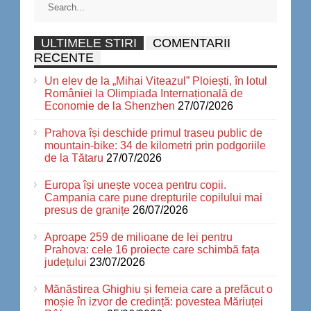
ULTIMELE STIRI
COMENTARII
RECENTE
Un elev de la „Mihai Viteazul” Ploiești, în lotul
României la Olimpiada Internațională de
Economie de la Shenzhen
27/07/2026
Prahova își deschide primul traseu public de
mountain-bike: 34 de kilometri prin podgoriile
de la Tătaru
27/07/2026
Europa își unește vocea pentru copii.
Campania care pune drepturile copilului mai
presus de granițe
26/07/2026
Aproape 259 de milioane de lei pentru
Prahova: cele 16 proiecte care schimbă fața
județului
23/07/2026
Mănăstirea Ghighiu și femeia care a prefăcut o
moșie în izvor de credință: povestea Măriuței