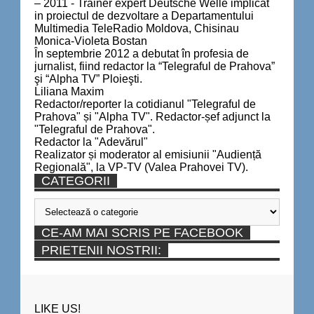
– 2011 - Trainer expert Deutsche Welle implicat
in proiectul de dezvoltare a Departamentului
Multimedia TeleRadio Moldova, Chisinau
Monica-Violeta Bostan
În septembrie 2012 a debutat în profesia de
jurnalist, fiind redactor la “Telegraful de Prahova”
şi “Alpha TV” Ploieşti.
Liliana Maxim
Redactor/reporter la cotidianul "Telegraful de
Prahova" și "Alpha TV". Redactor-șef adjunct la
"Telegraful de Prahova".
Redactor la "Adevărul"
Realizator și moderator al emisiunii "Audiență
Regională", la VP-TV (Valea Prahovei TV).
CATEGORII
Categorii
CE-AM MAI SCRIS PE FACEBOOK
PRIETENII NOSTRII:
LIKE US!