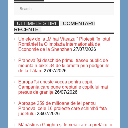
ULTIMELE STIRI
COMENTARII
RECENTE
Un elev de la „Mihai Viteazul” Ploiești, în lotul
României la Olimpiada Internațională de
Economie de la Shenzhen
27/07/2026
Prahova își deschide primul traseu public de
mountain-bike: 34 de kilometri prin podgoriile
de la Tătaru
27/07/2026
Europa își unește vocea pentru copii.
Campania care pune drepturile copilului mai
presus de granițe
26/07/2026
Aproape 259 de milioane de lei pentru
Prahova: cele 16 proiecte care schimbă fața
județului
23/07/2026
Mănăstirea Ghighiu și femeia care a prefăcut o