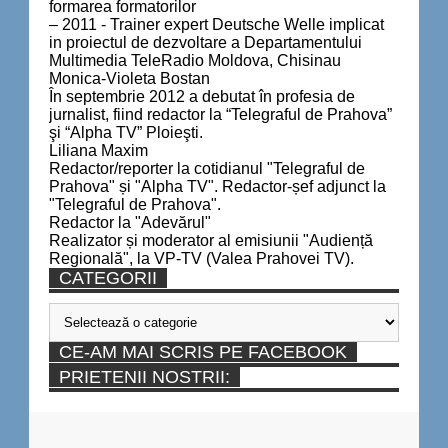
formarea formatorilor
– 2011 - Trainer expert Deutsche Welle implicat
in proiectul de dezvoltare a Departamentului
Multimedia TeleRadio Moldova, Chisinau
Monica-Violeta Bostan
În septembrie 2012 a debutat în profesia de
jurnalist, fiind redactor la “Telegraful de Prahova”
şi “Alpha TV” Ploieşti.
Liliana Maxim
Redactor/reporter la cotidianul "Telegraful de
Prahova" și "Alpha TV". Redactor-șef adjunct la
"Telegraful de Prahova".
Redactor la "Adevărul"
Realizator și moderator al emisiunii "Audiență
Regională", la VP-TV (Valea Prahovei TV).
CATEGORII
Categorii
CE-AM MAI SCRIS PE FACEBOOK
PRIETENII NOSTRII: