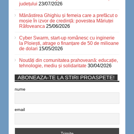
județului
23/07/2026
Mănăstirea Ghighiu și femeia care a prefăcut o
moșie în izvor de credință: povestea Măriuței
Râfoveanca
25/06/2026
Cyber Swarm, start-up românesc cu inginerie
la Ploiești, atrage o finanțare de 50 de milioane
de dolari
15/05/2026
Noutăți din comunitatea prahoveană: educație,
tehnologie, mediu și solidaritate
30/04/2026
ABONEAZA-TE LA STIRI PROASPETE!
nume
email