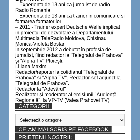
– Experienta de 18 ani ca jurnalist de radio -
Radio Romania
– Experienta de 13 ani ca trainer in comunicare si
formarea formatorilor
– 2011 - Trainer expert Deutsche Welle implicat
in proiectul de dezvoltare a Departamentului
Multimedia TeleRadio Moldova, Chisinau
Monica-Violeta Bostan
În septembrie 2012 a debutat în profesia de
jurnalist, fiind redactor la “Telegraful de Prahova”
şi “Alpha TV” Ploieşti.
Liliana Maxim
Redactor/reporter la cotidianul "Telegraful de
Prahova" și "Alpha TV". Redactor-șef adjunct la
"Telegraful de Prahova".
Redactor la "Adevărul"
Realizator și moderator al emisiunii "Audiență
Regională", la VP-TV (Valea Prahovei TV).
CATEGORII
Categorii
CE-AM MAI SCRIS PE FACEBOOK
PRIETENII NOSTRII: