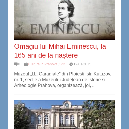
Omagiu lui Mihai Eminescu, la
165 ani de la naștere
0
Cultura in Prahova
,
Stiri
12/01/2015
Muzeul „I.L. Caragiale” din Ploiești, str. Kutuzov,
nr. 1, secție a Muzeului Județean de Istorie și
Arheologie Prahova, organizează, joi, ...