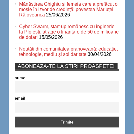
Mănăstirea Ghighiu și femeia care a prefăcut o
moșie în izvor de credință: povestea Măriuței
Râfoveanca
25/06/2026
Cyber Swarm, start-up românesc cu inginerie
la Ploiești, atrage o finanțare de 50 de milioane
de dolari
15/05/2026
Noutăți din comunitatea prahoveană: educație,
tehnologie, mediu și solidaritate
30/04/2026
ABONEAZA-TE LA STIRI PROASPETE!
nume
email