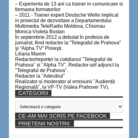
– Experienta de 13 ani ca trainer in comunicare si
formarea formatorilor
– 2011 - Trainer expert Deutsche Welle implicat
in proiectul de dezvoltare a Departamentului
Multimedia TeleRadio Moldova, Chisinau
Monica-Violeta Bostan
În septembrie 2012 a debutat în profesia de
jurnalist, fiind redactor la “Telegraful de Prahova”
şi “Alpha TV” Ploieşti.
Liliana Maxim
Redactor/reporter la cotidianul "Telegraful de
Prahova" și "Alpha TV". Redactor-șef adjunct la
"Telegraful de Prahova".
Redactor la "Adevărul"
Realizator și moderator al emisiunii "Audiență
Regională", la VP-TV (Valea Prahovei TV).
CATEGORII
Categorii
CE-AM MAI SCRIS PE FACEBOOK
PRIETENII NOSTRII: