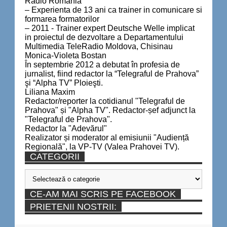
Radio Romania
– Experienta de 13 ani ca trainer in comunicare si
formarea formatorilor
– 2011 - Trainer expert Deutsche Welle implicat
in proiectul de dezvoltare a Departamentului
Multimedia TeleRadio Moldova, Chisinau
Monica-Violeta Bostan
În septembrie 2012 a debutat în profesia de
jurnalist, fiind redactor la “Telegraful de Prahova”
şi “Alpha TV” Ploieşti.
Liliana Maxim
Redactor/reporter la cotidianul "Telegraful de
Prahova" și "Alpha TV". Redactor-șef adjunct la
"Telegraful de Prahova".
Redactor la "Adevărul"
Realizator și moderator al emisiunii "Audiență
Regională", la VP-TV (Valea Prahovei TV).
CATEGORII
Categorii
CE-AM MAI SCRIS PE FACEBOOK
PRIETENII NOSTRII: