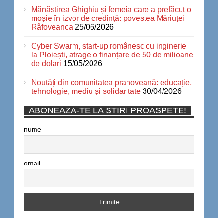
Mănăstirea Ghighiu și femeia care a prefăcut o
moșie în izvor de credință: povestea Măriuței
Râfoveanca
25/06/2026
Cyber Swarm, start-up românesc cu inginerie
la Ploiești, atrage o finanțare de 50 de milioane
de dolari
15/05/2026
Noutăți din comunitatea prahoveană: educație,
tehnologie, mediu și solidaritate
30/04/2026
ABONEAZA-TE LA STIRI PROASPETE!
nume
email