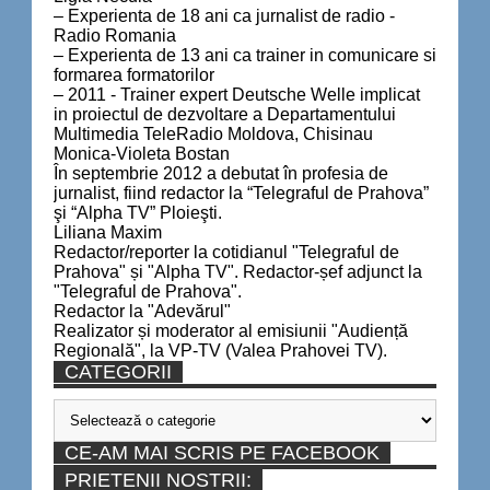
– Experienta de 18 ani ca jurnalist de radio -
Radio Romania
– Experienta de 13 ani ca trainer in comunicare si
formarea formatorilor
– 2011 - Trainer expert Deutsche Welle implicat
in proiectul de dezvoltare a Departamentului
Multimedia TeleRadio Moldova, Chisinau
Monica-Violeta Bostan
În septembrie 2012 a debutat în profesia de
jurnalist, fiind redactor la “Telegraful de Prahova”
şi “Alpha TV” Ploieşti.
Liliana Maxim
Redactor/reporter la cotidianul "Telegraful de
Prahova" și "Alpha TV". Redactor-șef adjunct la
"Telegraful de Prahova".
Redactor la "Adevărul"
Realizator și moderator al emisiunii "Audiență
Regională", la VP-TV (Valea Prahovei TV).
CATEGORII
Categorii
CE-AM MAI SCRIS PE FACEBOOK
PRIETENII NOSTRII: