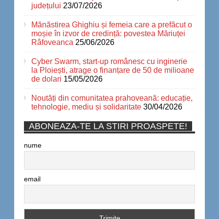
județului
23/07/2026
Mănăstirea Ghighiu și femeia care a prefăcut o
moșie în izvor de credință: povestea Măriuței
Râfoveanca
25/06/2026
Cyber Swarm, start-up românesc cu inginerie
la Ploiești, atrage o finanțare de 50 de milioane
de dolari
15/05/2026
Noutăți din comunitatea prahoveană: educație,
tehnologie, mediu și solidaritate
30/04/2026
ABONEAZA-TE LA STIRI PROASPETE!
nume
email