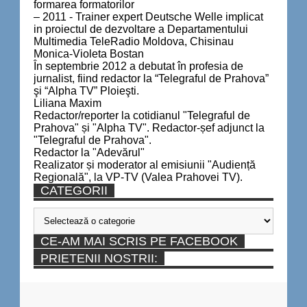
formarea formatorilor
– 2011 - Trainer expert Deutsche Welle implicat
in proiectul de dezvoltare a Departamentului
Multimedia TeleRadio Moldova, Chisinau
Monica-Violeta Bostan
În septembrie 2012 a debutat în profesia de
jurnalist, fiind redactor la “Telegraful de Prahova”
şi “Alpha TV” Ploieşti.
Liliana Maxim
Redactor/reporter la cotidianul "Telegraful de
Prahova" și "Alpha TV". Redactor-șef adjunct la
"Telegraful de Prahova".
Redactor la "Adevărul"
Realizator și moderator al emisiunii "Audiență
Regională", la VP-TV (Valea Prahovei TV).
CATEGORII
Categorii
CE-AM MAI SCRIS PE FACEBOOK
PRIETENII NOSTRII: