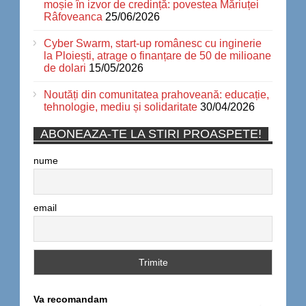
moșie în izvor de credință: povestea Măriuței
Râfoveanca
25/06/2026
Cyber Swarm, start-up românesc cu inginerie
la Ploiești, atrage o finanțare de 50 de milioane
de dolari
15/05/2026
Noutăți din comunitatea prahoveană: educație,
tehnologie, mediu și solidaritate
30/04/2026
ABONEAZA-TE LA STIRI PROASPETE!
nume
email
Va recomandam