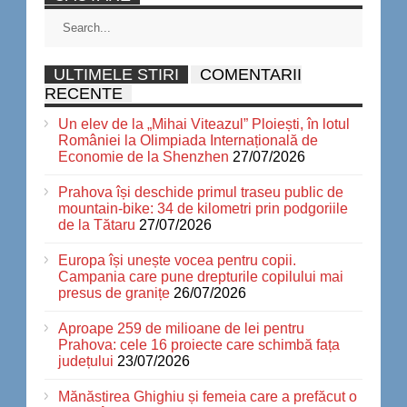
ULTIMELE STIRI
COMENTARII
RECENTE
Un elev de la „Mihai Viteazul” Ploiești, în lotul
României la Olimpiada Internațională de
Economie de la Shenzhen
27/07/2026
Prahova își deschide primul traseu public de
mountain-bike: 34 de kilometri prin podgoriile
de la Tătaru
27/07/2026
Europa își unește vocea pentru copii.
Campania care pune drepturile copilului mai
presus de granițe
26/07/2026
Aproape 259 de milioane de lei pentru
Prahova: cele 16 proiecte care schimbă fața
județului
23/07/2026
Mănăstirea Ghighiu și femeia care a prefăcut o