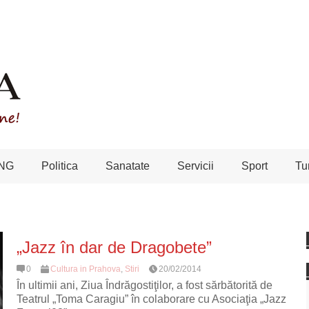
NG
Politica
Sanatate
Servicii
Sport
Tu
„Jazz în dar de Dragobete”
0
Cultura in Prahova
,
Stiri
20/02/2014
În ultimii ani, Ziua Îndrăgostiţilor, a fost sărbătorită de
Teatrul „Toma Caragiu” în colaborare cu Asociaţia „Jazz