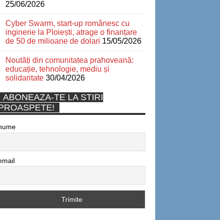
25/06/2026
Cyber Swarm, start-up românesc cu
inginerie la Ploiești, atrage o finanțare
de 50 de milioane de dolari
15/05/2026
Noutăți din comunitatea prahoveană:
educație, tehnologie, mediu și
solidaritate
30/04/2026
ABONEAZA-TE LA STIRI
PROASPETE!
nume
email