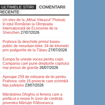
ULTIMELE STIRI
COMENTARII
RECENTE
Un elev de la „Mihai Viteazul” Ploiești,
în lotul României la Olimpiada
Internațională de Economie de la
Shenzhen
27/07/2026
Prahova își deschide primul traseu
public de mountain-bike: 34 de kilometri
prin podgoriile de la Tătaru
27/07/2026
Europa își unește vocea pentru copii.
Campania care pune drepturile copilului
mai presus de granițe
26/07/2026
Aproape 259 de milioane de lei pentru
Prahova: cele 16 proiecte care schimbă
fața județului
23/07/2026
Mănăstirea Ghighiu și femeia care a
prefăcut o moșie în izvor de credință:
povestea Măriuței Râfoveanca