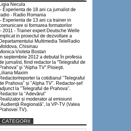
Ligia Necula
– Experienta de 18 ani ca jurnalist de
radio - Radio Romania
– Experienta de 13 ani ca trainer in
comunicare si formarea formatorilor
– 2011 - Trainer expert Deutsche Welle
implicat in proiectul de dezvoltare a
Departamentului Multimedia TeleRadio
Moldova, Chisinau
Monica-Violeta Bostan
În septembrie 2012 a debutat în profesia
de jurnalist, fiind redactor la “Telegraful de
Prahova” şi “Alpha TV” Ploieşti.
Liliana Maxim
Redactor/reporter la cotidianul "Telegraful
de Prahova" și "Alpha TV". Redactor-șef
adjunct la "Telegraful de Prahova".
Redactor la "Adevărul"
Realizator și moderator al emisiunii
"Audiență Regională", la VP-TV (Valea
Prahovei TV).
CATEGORII
Categorii