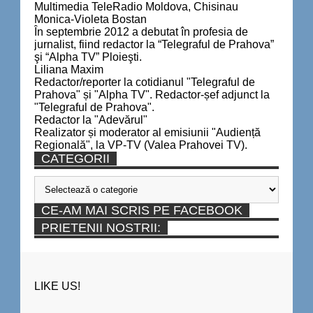
Multimedia TeleRadio Moldova, Chisinau
Monica-Violeta Bostan
În septembrie 2012 a debutat în profesia de
jurnalist, fiind redactor la “Telegraful de Prahova”
şi “Alpha TV” Ploieşti.
Liliana Maxim
Redactor/reporter la cotidianul "Telegraful de
Prahova" și "Alpha TV". Redactor-șef adjunct la
"Telegraful de Prahova".
Redactor la "Adevărul"
Realizator și moderator al emisiunii "Audiență
Regională", la VP-TV (Valea Prahovei TV).
CATEGORII
Categorii
CE-AM MAI SCRIS PE FACEBOOK
PRIETENII NOSTRII:
LIKE US!