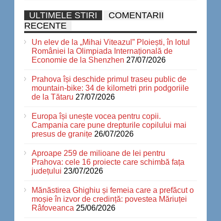
ULTIMELE STIRI
COMENTARII
RECENTE
Un elev de la „Mihai Viteazul” Ploiești, în lotul
României la Olimpiada Internațională de
Economie de la Shenzhen
27/07/2026
Prahova își deschide primul traseu public de
mountain-bike: 34 de kilometri prin podgoriile
de la Tătaru
27/07/2026
Europa își unește vocea pentru copii.
Campania care pune drepturile copilului mai
presus de granițe
26/07/2026
Aproape 259 de milioane de lei pentru
Prahova: cele 16 proiecte care schimbă fața
județului
23/07/2026
Mănăstirea Ghighiu și femeia care a prefăcut o
moșie în izvor de credință: povestea Măriuței
Râfoveanca
25/06/2026