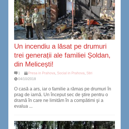
Un incendiu a lăsat pe drumuri
trei generații ale familiei Șoldan,
din Melicești!
1
Presa in Prahova
,
Social in Prahova
,
Stiri
04/10/2018
O casă a ars, iar o familie a rămas pe drumuri în
prag de iarnă. Un început sec de ştire pentru o
dramă în care ne limităm în a compătimi şi a
evalua ...