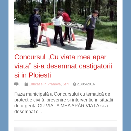
Concursul „Cu viata mea apar
viata” si-a desemnat castigatorii
si in Ploiesti
0
Educatie in Prahova
,
Stiri
21/05/2016
Faza municipală a Concursului cu tematică de
protecție civilă, prevenire și intervenție în situații
de urgență CU VIAȚA MEA APĂR VIAȚA si-a
desemnat c...