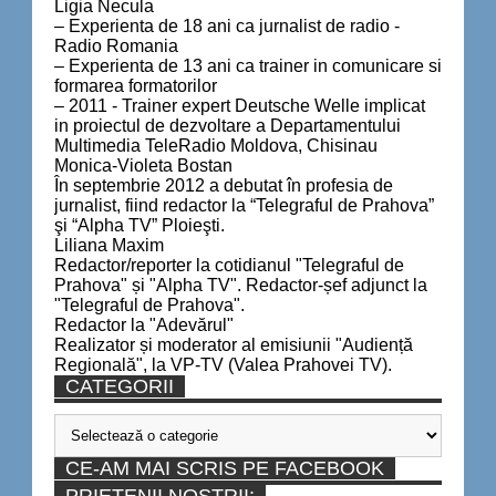
Ligia Necula
– Experienta de 18 ani ca jurnalist de radio -
Radio Romania
– Experienta de 13 ani ca trainer in comunicare si
formarea formatorilor
– 2011 - Trainer expert Deutsche Welle implicat
in proiectul de dezvoltare a Departamentului
Multimedia TeleRadio Moldova, Chisinau
Monica-Violeta Bostan
În septembrie 2012 a debutat în profesia de
jurnalist, fiind redactor la “Telegraful de Prahova”
şi “Alpha TV” Ploieşti.
Liliana Maxim
Redactor/reporter la cotidianul "Telegraful de
Prahova" și "Alpha TV". Redactor-șef adjunct la
"Telegraful de Prahova".
Redactor la "Adevărul"
Realizator și moderator al emisiunii "Audiență
Regională", la VP-TV (Valea Prahovei TV).
CATEGORII
Categorii
CE-AM MAI SCRIS PE FACEBOOK