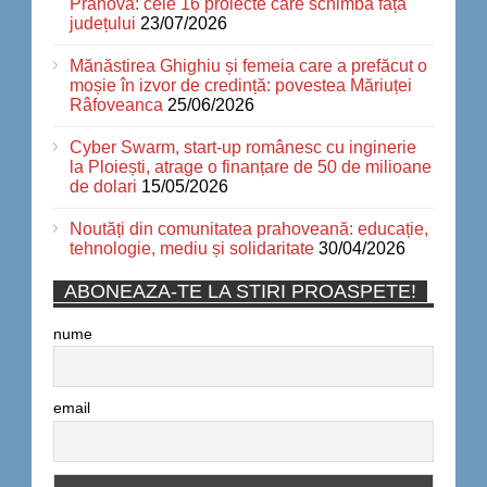
Prahova: cele 16 proiecte care schimbă fața
județului
23/07/2026
Mănăstirea Ghighiu și femeia care a prefăcut o
moșie în izvor de credință: povestea Măriuței
Râfoveanca
25/06/2026
Cyber Swarm, start-up românesc cu inginerie
la Ploiești, atrage o finanțare de 50 de milioane
de dolari
15/05/2026
Noutăți din comunitatea prahoveană: educație,
tehnologie, mediu și solidaritate
30/04/2026
ABONEAZA-TE LA STIRI PROASPETE!
nume
email