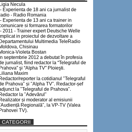
Ligia Necula
– Experienta de 18 ani ca jurnalist de
radio - Radio Romania
– Experienta de 13 ani ca trainer in
comunicare si formarea formatorilor
– 2011 - Trainer expert Deutsche Welle
implicat in proiectul de dezvoltare a
Departamentului Multimedia TeleRadio
Moldova, Chisinau
Monica-Violeta Bostan
În septembrie 2012 a debutat în profesia
de jurnalist, fiind redactor la “Telegraful de
Prahova” şi “Alpha TV” Ploieşti.
Liliana Maxim
Redactor/reporter la cotidianul "Telegraful
de Prahova" și "Alpha TV". Redactor-șef
adjunct la "Telegraful de Prahova".
Redactor la "Adevărul"
Realizator și moderator al emisiunii
"Audiență Regională", la VP-TV (Valea
Prahovei TV).
CATEGORII
Categorii