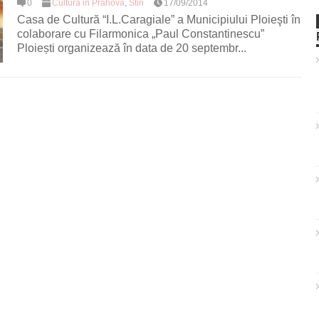
0
Cultura in Prahova
,
Stiri
17/09/2014
Casa de Cultură “I.L.Caragiale” a Municipiului Ploieşti în
colaborare cu Filarmonica „Paul Constantinescu”
Ploiești organizează în data de 20 septembr...