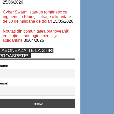
25/06/2026
Cyber Swarm, start-up românesc cu
inginerie la Ploiești, atrage o finanțare
de 50 de milioane de dolari
15/05/2026
Noutăți din comunitatea prahoveană:
educație, tehnologie, mediu și
solidaritate
30/04/2026
ABONEAZA-TE LA STIRI
PROASPETE!
nume
email