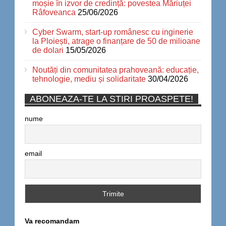
moșie în izvor de credință: povestea Măriuței
Râfoveanca
25/06/2026
Cyber Swarm, start-up românesc cu inginerie
la Ploiești, atrage o finanțare de 50 de milioane
de dolari
15/05/2026
Noutăți din comunitatea prahoveană: educație,
tehnologie, mediu și solidaritate
30/04/2026
ABONEAZA-TE LA STIRI PROASPETE!
nume
email
Va recomandam