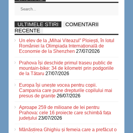
ULTIMELE STIRI
COMENTARII
RECENTE
Un elev de la „Mihai Viteazul” Ploiești, în lotul
României la Olimpiada Internațională de
Economie de la Shenzhen
27/07/2026
Prahova își deschide primul traseu public de
mountain-bike: 34 de kilometri prin podgoriile
de la Tătaru
27/07/2026
Europa își unește vocea pentru copii.
Campania care pune drepturile copilului mai
presus de granițe
26/07/2026
Aproape 259 de milioane de lei pentru
Prahova: cele 16 proiecte care schimbă fața
județului
23/07/2026
Mănăstirea Ghighiu și femeia care a prefăcut o