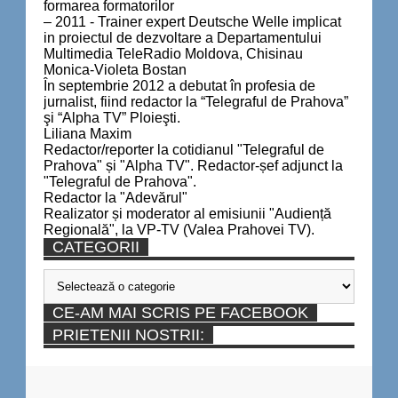
formarea formatorilor
– 2011 - Trainer expert Deutsche Welle implicat
in proiectul de dezvoltare a Departamentului
Multimedia TeleRadio Moldova, Chisinau
Monica-Violeta Bostan
În septembrie 2012 a debutat în profesia de
jurnalist, fiind redactor la “Telegraful de Prahova”
şi “Alpha TV” Ploieşti.
Liliana Maxim
Redactor/reporter la cotidianul "Telegraful de
Prahova" și "Alpha TV". Redactor-șef adjunct la
"Telegraful de Prahova".
Redactor la "Adevărul"
Realizator și moderator al emisiunii "Audiență
Regională", la VP-TV (Valea Prahovei TV).
CATEGORII
Categorii
CE-AM MAI SCRIS PE FACEBOOK
PRIETENII NOSTRII: