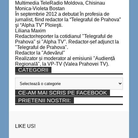
Multimedia TeleRadio Moldova, Chisinau
Monica-Violeta Bostan
În septembrie 2012 a debutat în profesia de
jurnalist, fiind redactor la “Telegraful de Prahova”
şi “Alpha TV” Ploieşti.
Liliana Maxim
Redactor/reporter la cotidianul "Telegraful de
Prahova" și "Alpha TV". Redactor-șef adjunct la
"Telegraful de Prahova".
Redactor la "Adevărul"
Realizator și moderator al emisiunii "Audiență
Regională", la VP-TV (Valea Prahovei TV).
CATEGORII
Categorii
CE-AM MAI SCRIS PE FACEBOOK
PRIETENII NOSTRII:
LIKE US!