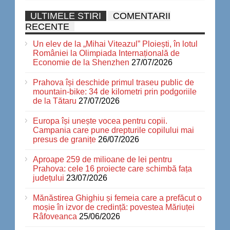
ULTIMELE STIRI
COMENTARII
RECENTE
Un elev de la „Mihai Viteazul” Ploiești, în lotul
României la Olimpiada Internațională de
Economie de la Shenzhen
27/07/2026
Prahova își deschide primul traseu public de
mountain-bike: 34 de kilometri prin podgoriile
de la Tătaru
27/07/2026
Europa își unește vocea pentru copii.
Campania care pune drepturile copilului mai
presus de granițe
26/07/2026
Aproape 259 de milioane de lei pentru
Prahova: cele 16 proiecte care schimbă fața
județului
23/07/2026
Mănăstirea Ghighiu și femeia care a prefăcut o
moșie în izvor de credință: povestea Măriuței
Râfoveanca
25/06/2026