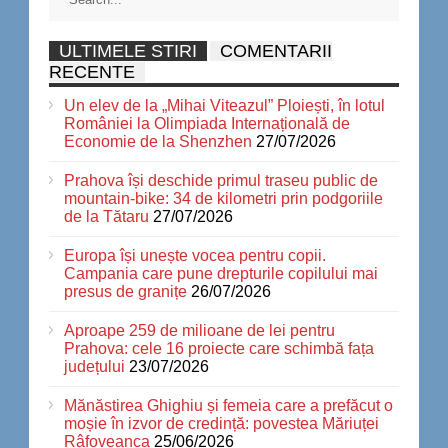
ULTIMELE STIRI
COMENTARII
RECENTE
Un elev de la „Mihai Viteazul” Ploiești, în lotul
României la Olimpiada Internațională de
Economie de la Shenzhen
27/07/2026
Prahova își deschide primul traseu public de
mountain-bike: 34 de kilometri prin podgoriile
de la Tătaru
27/07/2026
Europa își unește vocea pentru copii.
Campania care pune drepturile copilului mai
presus de granițe
26/07/2026
Aproape 259 de milioane de lei pentru
Prahova: cele 16 proiecte care schimbă fața
județului
23/07/2026
Mănăstirea Ghighiu și femeia care a prefăcut o
moșie în izvor de credință: povestea Măriuței
Râfoveanca
25/06/2026