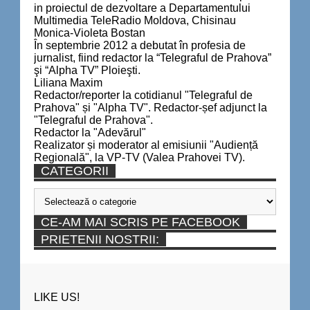
in proiectul de dezvoltare a Departamentului
Multimedia TeleRadio Moldova, Chisinau
Monica-Violeta Bostan
În septembrie 2012 a debutat în profesia de
jurnalist, fiind redactor la “Telegraful de Prahova”
şi “Alpha TV” Ploieşti.
Liliana Maxim
Redactor/reporter la cotidianul "Telegraful de
Prahova" și "Alpha TV". Redactor-șef adjunct la
"Telegraful de Prahova".
Redactor la "Adevărul"
Realizator și moderator al emisiunii "Audiență
Regională", la VP-TV (Valea Prahovei TV).
CATEGORII
Categorii
CE-AM MAI SCRIS PE FACEBOOK
PRIETENII NOSTRII:
LIKE US!