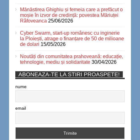
Mănăstirea Ghighiu și femeia care a prefăcut o
moșie în izvor de credință: povestea Măriuței
Râfoveanca
25/06/2026
Cyber Swarm, start-up românesc cu inginerie
la Ploiești, atrage o finanțare de 50 de milioane
de dolari
15/05/2026
Noutăți din comunitatea prahoveană: educație,
tehnologie, mediu și solidaritate
30/04/2026
ABONEAZA-TE LA STIRI PROASPETE!
nume
email