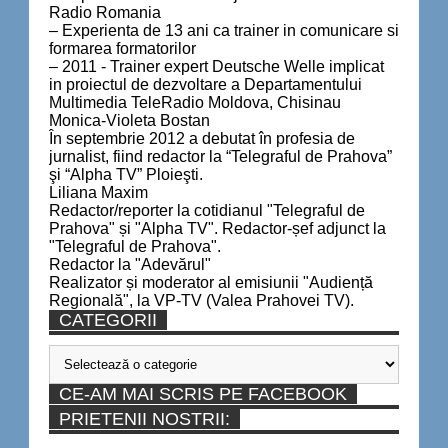
Radio Romania
– Experienta de 13 ani ca trainer in comunicare si
formarea formatorilor
– 2011 - Trainer expert Deutsche Welle implicat
in proiectul de dezvoltare a Departamentului
Multimedia TeleRadio Moldova, Chisinau
Monica-Violeta Bostan
În septembrie 2012 a debutat în profesia de
jurnalist, fiind redactor la “Telegraful de Prahova”
şi “Alpha TV” Ploieşti.
Liliana Maxim
Redactor/reporter la cotidianul "Telegraful de
Prahova" și "Alpha TV". Redactor-șef adjunct la
"Telegraful de Prahova".
Redactor la "Adevărul"
Realizator și moderator al emisiunii "Audiență
Regională", la VP-TV (Valea Prahovei TV).
CATEGORII
Categorii
CE-AM MAI SCRIS PE FACEBOOK
PRIETENII NOSTRII: