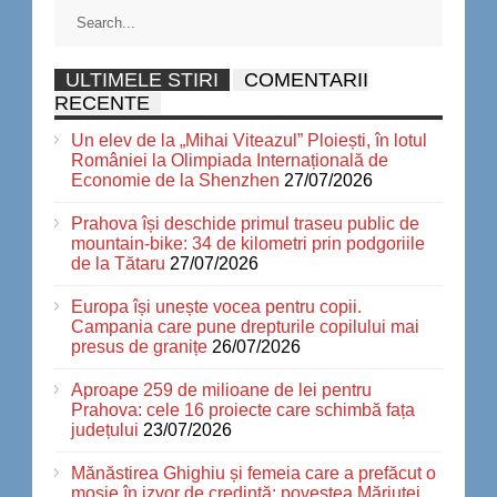
ULTIMELE STIRI
COMENTARII
RECENTE
Un elev de la „Mihai Viteazul” Ploiești, în lotul
României la Olimpiada Internațională de
Economie de la Shenzhen
27/07/2026
Prahova își deschide primul traseu public de
mountain-bike: 34 de kilometri prin podgoriile
de la Tătaru
27/07/2026
Europa își unește vocea pentru copii.
Campania care pune drepturile copilului mai
presus de granițe
26/07/2026
Aproape 259 de milioane de lei pentru
Prahova: cele 16 proiecte care schimbă fața
județului
23/07/2026
Mănăstirea Ghighiu și femeia care a prefăcut o
moșie în izvor de credință: povestea Măriuței