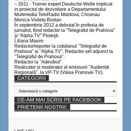
– 2011 - Trainer expert Deutsche Welle implicat
in proiectul de dezvoltare a Departamentului
Multimedia TeleRadio Moldova, Chisinau
Monica-Violeta Bostan
În septembrie 2012 a debutat în profesia de
jurnalist, fiind redactor la “Telegraful de Prahova”
şi “Alpha TV” Ploieşti.
Liliana Maxim
Redactor/reporter la cotidianul "Telegraful de
Prahova" și "Alpha TV". Redactor-șef adjunct la
"Telegraful de Prahova".
Redactor la "Adevărul"
Realizator și moderator al emisiunii "Audiență
Regională", la VP-TV (Valea Prahovei TV).
CATEGORII
Categorii
CE-AM MAI SCRIS PE FACEBOOK
PRIETENII NOSTRII: