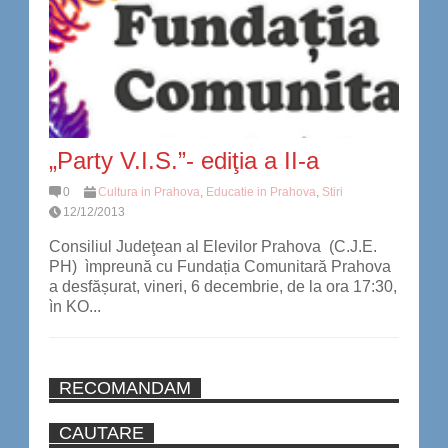
„Party V.I.S.”- ediţia a II-a
0
Cultura in Prahova
,
Educatie in Prahova
,
Stiri
12/12/2013
Consiliul Judeţean al Elevilor Prahova (C.J.E.
PH) ìmpreună cu Fundația Comunitară Prahova
a desfășurat, vineri, 6 decembrie, de la ora 17:30,
ìn KO...
RECOMANDAM
CAUTARE